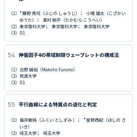
*
（1）
藤野 秀司
（ふじの しゅうじ）
小境 雄太
（こざかい
ゆうた）
髙村 航平
（たかむら こうへい）
（2）
東京理科大学
東京理科大学
東京理科大学
（3）
D1
54
伸張因子4の帯域制限ウェーブレットの構成法
（1）
古野 誠裕
（Makoto Furuno）
（2）
筑波大学
（3）
D1
55
平行曲線による特異点の退化と判定
*
（1）
福井敏純
（ふくい としずみ ）
星野西紀
（ほしの さ
いき）
（2）
埼玉大学
埼玉大学