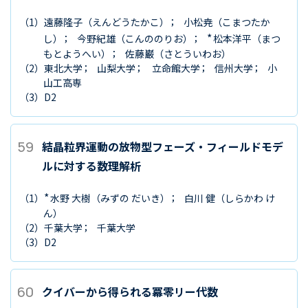
（1）
遠藤隆子
（えんどうたかこ）
小松尭
（こまつたか
*
し）
今野紀雄
（こんののりお）
松本洋平
（まつ
もとようへい）
佐藤巌
（さとういわお）
（2）
東北大学
山梨大学
立命館大学
信州大学
小
山工高専
（3）
D2
59
結晶粒界運動の放物型フェーズ・フィールドモデ
ルに対する数理解析
*
（1）
水野 大樹
（みずの だいき）
白川 健
（しらかわ け
ん）
（2）
千葉大学
千葉大学
（3）
D2
60
クイバーから得られる冪零リー代数