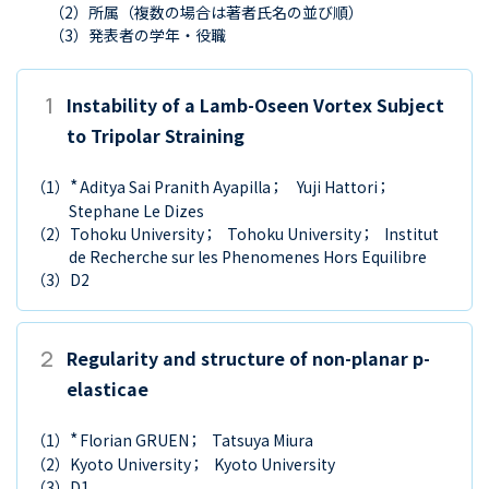
（2）所属（複数の場合は著者氏名の並び順）
（3）発表者の学年・役職
1
Instability of a Lamb-Oseen Vortex Subject
to Tripolar Straining
*
（1）
Aditya Sai Pranith Ayapilla
Yuji Hattori
Stephane Le Dizes
（2）
Tohoku University
Tohoku University
Institut
de Recherche sur les Phenomenes Hors Equilibre
（3）
D2
2
Regularity and structure of non-planar p-
elasticae
*
（1）
Florian GRUEN
Tatsuya Miura
（2）
Kyoto University
Kyoto University
（3）
D1