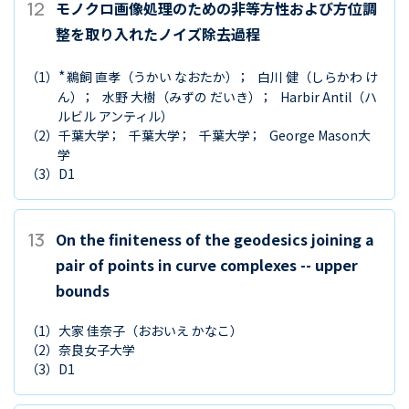
12
モノクロ画像処理のための非等方性および方位調
整を取り入れたノイズ除去過程
*
（1）
鵜飼 直孝
（うかい なおたか）
白川 健
（しらかわ け
ん）
水野 大樹
（みずの だいき）
Harbir Antil
（ハ
ルビル アンティル）
（2）
千葉大学
千葉大学
千葉大学
George Mason大
学
（3）
D1
13
On the finiteness of the geodesics joining a
pair of points in curve complexes -- upper
bounds
（1）
大家 佳奈子
（おおいえ かなこ）
（2）
奈良女子大学
（3）
D1