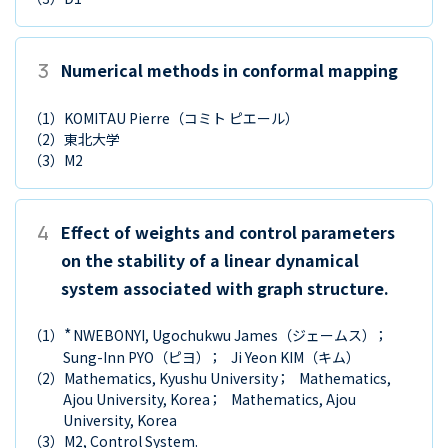
3
Numerical methods in conformal mapping
（1）
KOMITAU Pierre
（コミト ピエール）
（2）
東北大学
（3）
M2
4
Effect of weights and control parameters
on the stability of a linear dynamical
system associated with graph structure.
*
（1）
NWEBONYI, Ugochukwu James
（ジェームス）
Sung-Inn PYO
（ピヨ）
Ji Yeon KIM
（キム）
（2）
Mathematics, Kyushu University
Mathematics,
Ajou University, Korea
Mathematics, Ajou
University, Korea
（3）
M2, Control System.