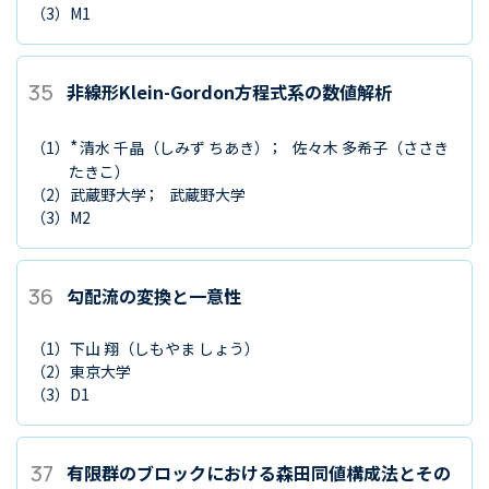
（3）
M1
35
非線形Klein-Gordon方程式系の数値解析
*
（1）
清水 千晶
（しみず ちあき）
佐々木 多希子
（ささき
たきこ）
（2）
武蔵野大学
武蔵野大学
（3）
M2
36
勾配流の変換と一意性
（1）
下山 翔
（しもやま しょう）
（2）
東京大学
（3）
D1
37
有限群のブロックにおける森田同値構成法とその