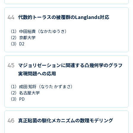
44
代数的トーラスの被覆群のLanglands対応
（1）
中田裕貴
（なかたゆうき）
（2）
京都大学
（3）
D2
45
マジョリゼーションに関連する凸幾何学のグラフ
実現問題への応用
（1）
成田 知将
（なりた かずまさ）
（2）
名古屋大学
（3）
PD
46
真正粘菌の馴化メカニズムの数理モデリング