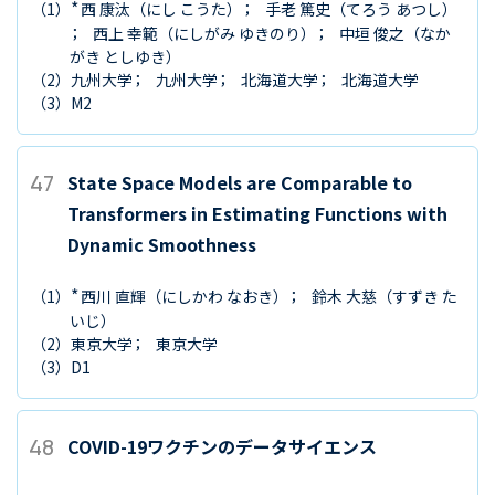
*
（1）
西 康汰
（にし こうた）
手老 篤史
（てろう あつし）
西上 幸範
（にしがみ ゆきのり）
中垣 俊之
（なか
がき としゆき）
（2）
九州大学
九州大学
北海道大学
北海道大学
（3）
M2
47
State Space Models are Comparable to
Transformers in Estimating Functions with
Dynamic Smoothness
*
（1）
西川 直輝
（にしかわ なおき）
鈴木 大慈
（すずき た
いじ）
（2）
東京大学
東京大学
（3）
D1
48
COVID-19ワクチンのデータサイエンス