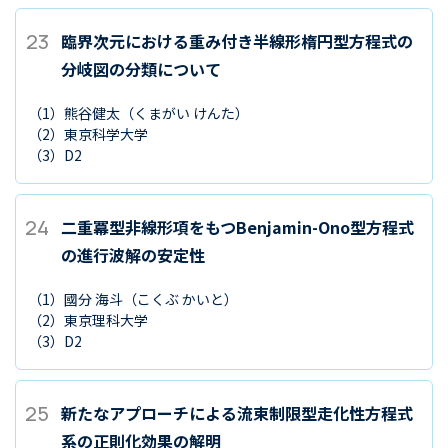
23
臨界次元における重み付き半線形楕円型方程式の
分岐図の分類について
（1）
熊谷健太
（くまがい けんた）
（2）
東京科学大学
（3）
D2
24
二重冪型非線形項をもつBenjamin-Ono型方程式
の進行波解の安定性
（1）
國分 海斗
（こくぶ かいと）
（2）
東京理科大学
（3）
D2
25
新たなアプローチによる流束制限型走化性方程式
系の正則化効果の解明