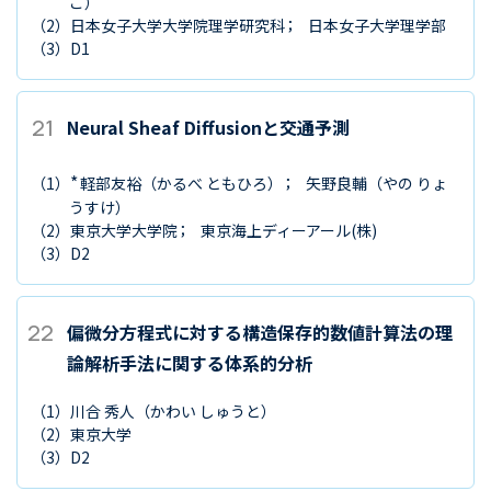
こ）
（2）
日本女子大学大学院理学研究科
日本女子大学理学部
（3）
D1
21
Neural Sheaf Diffusionと交通予測
*
（1）
軽部友裕
（かるべ ともひろ）
矢野良輔
（やの りょ
うすけ）
（2）
東京大学大学院
東京海上ディーアール(株)
（3）
D2
22
偏微分方程式に対する構造保存的数値計算法の理
論解析手法に関する体系的分析
（1）
川合 秀人
（かわい しゅうと）
（2）
東京大学
（3）
D2