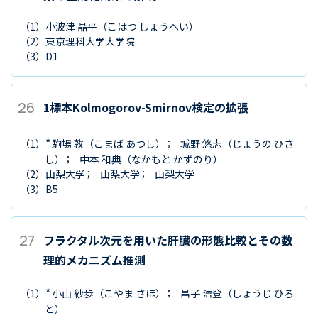
（1）
小波津 晶平
（こはつ しょうへい）
（2）
東京理科大学大学院
（3）
D1
26
1標本Kolmogorov-Smirnov検定の拡張
*
（1）
駒場 敦
（こまば あつし）
城野 悠志
（じょうの ひさ
し）
中本 和典
（なかもと かずのり）
（2）
山梨大学
山梨大学
山梨大学
（3）
B5
27
フラクタル次元を用いた肝臓の形態比較とその数
理的メカニズム推測
*
（1）
小山 紗歩
（こやま さほ）
昌子 浩登
（しょうじ ひろ
と）