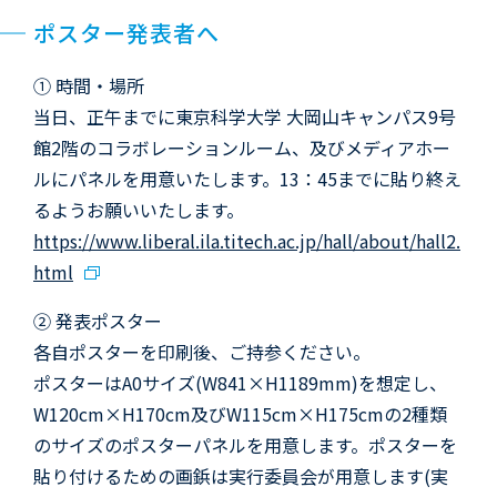
ポスター発表者へ
① 時間・場所
当日、正午までに東京科学大学 大岡山キャンパス9号
館2階のコラボレーションルーム、及びメディアホー
ルにパネルを用意いたします。13：45までに貼り終え
るようお願いいたします。
https://www.liberal.ila.titech.ac.jp/hall/about/hall2.
html
② 発表ポスター
各自ポスターを印刷後、ご持参ください。
ポスターはA0サイズ(W841×H1189mm)を想定し、
W120cm×H170cm及びW115cm×H175cmの2種類
のサイズのポスターパネルを用意します。ポスターを
貼り付けるための画鋲は実行委員会が用意します(実