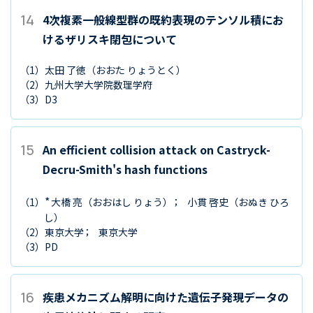
14
4次複素一般線型群の既約表現のテンソル積にお
けるザリスキ閉包について
（1）
太田 了徳
（おおた りょうとく）
（2）
九州大学大学院数理学府
（3）
D3
15
An efficient collision attack on Castryck-
Decru-Smith's hash functions
*
（1）
大橋 亮
（おおはし りょう）
小貫 啓史
（おぬき ひろ
し）
（2）
東京大学
東京大学
（3）
PD
16
疾患メカニズム解明に向けた遺伝子発現データの