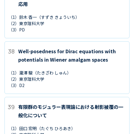
応用
（1）
鈴木 香一
（すずき きょういち）
（2）
東京理科大学
（3）
PD
38
Well-posedness for Dirac equations with
potentials in Wiener amalgam spaces
（1）
瀧澤 駿
（たきざわ しゅん）
（2）
東京理科大学
（3）
D2
39
有限群のモジュラー表現論における射影被覆の一
般化について
（1）
田口 宏明
（たぐち ひろあき）