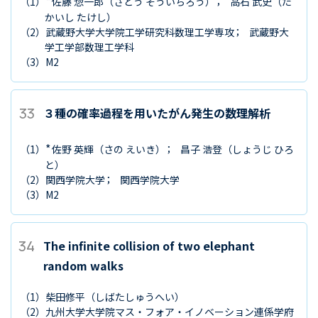
*
（1）
佐藤 惣一郎
（さとう そういちろう）
高石 武史
（た
かいし たけし）
（2）
武蔵野大学大学院工学研究科数理工学専攻
武蔵野大
学工学部数理工学科
（3）
M2
33
３種の確率過程を用いたがん発生の数理解析
*
（1）
佐野 英輝
（さの えいき）
昌子 浩登
（しょうじ ひろ
と）
（2）
関西学院大学
関西学院大学
（3）
M2
34
The infinite collision of two elephant
random walks
（1）
柴田修平
（しばたしゅうへい）
（2）
九州大学大学院マス・フォア・イノベーション連係学府