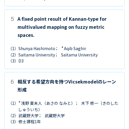
5
A fixed point result of Kannan-type for
multivalued mapping on fuzzy metric
spaces.
*
（1）
Shunya Hashimoto
Aqib Saghir
（2）
Saitama University
Saitama University
（3）
D3
6
相反する希望方向を持つVicsekmodelのレーン
形成
*
（1）
浅野 夏未人
（あさの なみと）
木下 修一
（きのした
しゅういち）
（2）
武蔵野大学
武蔵野大学
（3）
修士課程1年