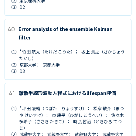
（2）
東京理科大学
（3）
D2
40
Error analysis of the ensemble Kalman
filter
*
（1）
竹田 航太
（たけだ こうた）
坂上 貴之
（さかじょう
たかし）
（2）
京都大学
京都大学
（3）
D3
41
離散半線形波動方程式におけるlifespan評価
*
（1）
坪田 凌輔
（つぼた りょうすけ）
松家 敬介
（まつ
や けいすけ）
東 康平
（ひがし こうへい）
佐々木
多希子
（ささき たきこ）
時弘 哲治
（ときひろ てつ
じ）
（2）
武蔵野大学
武蔵野大学
武蔵野大学
武蔵野大学