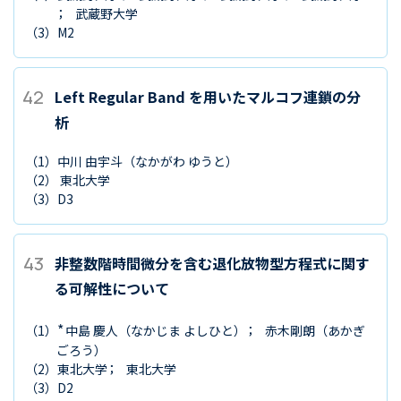
武蔵野大学
（3）
M2
42
Left Regular Band を用いたマルコフ連鎖の分
析
（1）
中川 由宇斗
（なかがわ ゆうと）
（2）
東北大学
（3）
D3
43
非整数階時間微分を含む退化放物型方程式に関す
る可解性について
*
（1）
中島 慶人
（なかじま よしひと）
赤木剛朗
（あかぎ
ごろう）
（2）
東北大学
東北大学
（3）
D2