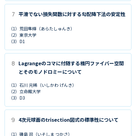
7
平滑でない損失関数に対する勾配降下法の安定性
（1）
荒田隼輝
（あらたしゅんき）
（2）
東京大学
（3）
D1
8
Lagrangeのコマに付随する楕円ファイバー空間
とそのモノドロミーについて
（1）
石川 元稀
（いしかわ げんき）
（2）
立命館大学
（3）
D3
9
4次元球面のtrisection図式の標準性について
（1）
磯島 司
（いそしま つかさ）