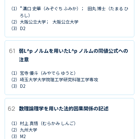
*
（1）
溝口 史華
（みぞぐち ふみか）
田丸 博士
（たまる ひ
ろし）
（2）
大阪公立大学
大阪公立大学
（3）
D2
61
弱L^p ノルムを用いたL^p ノルムの同値公式への
注意
（1）
宮寺 優斗
（みやでら ゆうと）
（2）
埼玉大学大学院理工学研究科理工学専攻
（3）
D2
62
数理論理学を用いた法的因果関係の記述
（1）
村上 真悟
（むらかみ しんご）
（2）
九州大学
（3）
M2