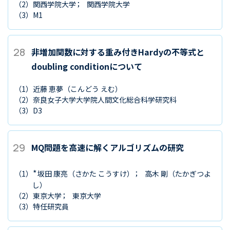
（2）
関西学院大学
関西学院大学
（3）
M1
28
非増加関数に対する重み付きHardyの不等式と
doubling conditionについて
（1）
近藤 恵夢
（こんどう えむ）
（2）
奈良女子大学大学院人間文化総合科学研究科
（3）
D3
29
MQ問題を高速に解くアルゴリズムの研究
*
（1）
坂田 康亮
（さかた こうすけ）
高木 剛
（たかぎつよ
し）
（2）
東京大学
東京大学
（3）
特任研究員