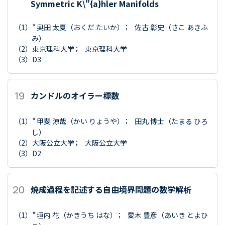
Symmetric K\"{a}hler Manifolds
*
（1）
奥田 太夏
（おくだ たいか）
佐古 彰史
（さこ あきふ
み）
（2）
東京理科大学
東京理科大学
（3）
D3
19
カンドルのオイラー標数
*
（1）
甲斐 涼哉
（かい りょうや）
田丸 博士
（たまる ひろ
し）
（2）
大阪公立大学
大阪公立大学
（3）
D2
20
焼成過程を記述する自由境界問題の数学解析
*
（1）
垣内 花
（かきうち はな）
愛木 豊彦
（あいき とよひ