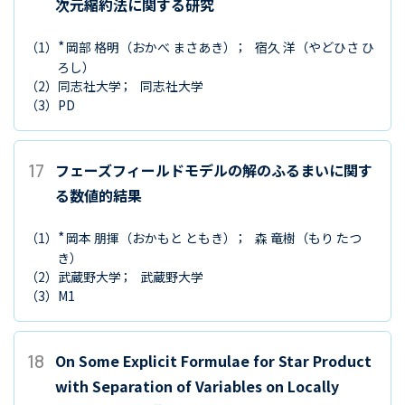
次元縮約法に関する研究
*
（1）
岡部 格明
（おかべ まさあき）
宿久 洋
（やどひさ ひ
ろし）
（2）
同志社大学
同志社大学
（3）
PD
17
フェーズフィールドモデルの解のふるまいに関す
る数値的結果
*
（1）
岡本 朋揮
（おかもと ともき）
森 竜樹
（もり たつ
き）
（2）
武蔵野大学
武蔵野大学
（3）
M1
18
On Some Explicit Formulae for Star Product
with Separation of Variables on Locally