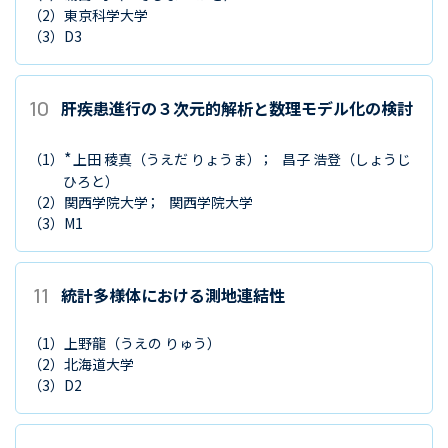
（2）
東京科学大学
（3）
D3
10
肝疾患進行の３次元的解析と数理モデル化の検討
*
（1）
上田 稜真
（うえだ りょうま）
昌子 浩登
（しょうじ
ひろと）
（2）
関西学院大学
関西学院大学
（3）
M1
11
統計多様体における測地連結性
（1）
上野龍
（うえの りゅう）
（2）
北海道大学
（3）
D2