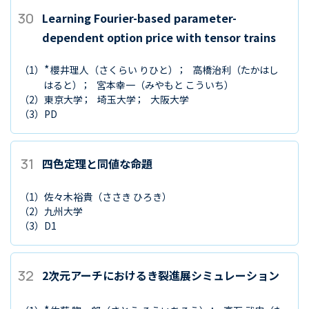
30
Learning Fourier-based parameter-
dependent option price with tensor trains
*
（1）
櫻井理人
（さくらい りひと）
高橋治利
（たかはし
はると）
宮本幸一
（みやもと こういち）
（2）
東京大学
埼玉大学
大阪大学
（3）
PD
31
四色定理と同値な命題
（1）
佐々木裕貴
（ささき ひろき）
（2）
九州大学
（3）
D1
32
2次元アーチにおけるき裂進展シミュレーション