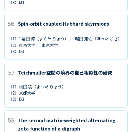
（3）
M1
56
Spin-orbit coupled Hubbard skyrmions
*
（1）
幕田 涼
（まくた りょう）
堀田 知佐
（ほった ちさ）
（2）
東京大学
東京大学
（3）
D3
57
Teichmüller空間の境界の自己相似性の研究
（1）
松田 凌
（まつだ りょう）
（2）
京都大学
（3）
D3
58
The second matrix-weighted alternating
zeta function of a digraph