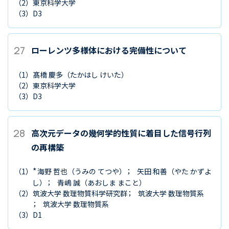
（2）
東京科学大学
（3）
D3
27
ローレンツ多様体における完備性について
（1）
髙橋 慶多
（たかはし けいた）
（2）
東京科学大学
（3）
D3
28
高次元データの幾何学的性質に着目した信号行列
の再構築
*
（1）
海野 哲也
（うみの てつや）
矢田 和善
（やた かずよ
し）
青嶋 誠
（あおしま まこと）
（2）
筑波大学 数理物質科学研究群
筑波大学 数理物質系
筑波大学 数理物質系
（3）
D1