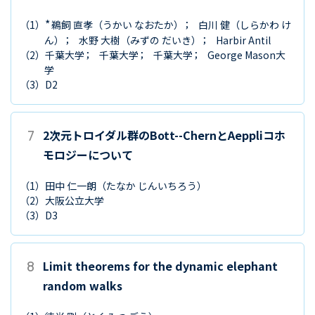
*
（1）
鵜飼 直孝
（うかい なおたか）
白川 健
（しらかわ け
ん）
水野 大樹
（みずの だいき）
Harbir Antil
（2）
千葉大学
千葉大学
千葉大学
George Mason大
学
（3）
D2
7
2次元トロイダル群のBott--ChernとAeppliコホ
モロジーについて
（1）
田中 仁一朗
（たなか じんいちろう）
（2）
大阪公立大学
（3）
D3
8
Limit theorems for the dynamic elephant
random walks