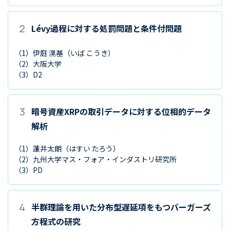
2
Lévy過程に対する処罰問題と条件付問題
（1）
伊庭 滉基
（いば こうき）
（2）
大阪大学
（3）
D2
3
暗号資産XRPの取引データに対する位相的データ
解析
（1）
蓮井太朗
（はすい たろう）
（2）
九州大学マス・フォア・インダストリ研究所
（3）
PD
4
半群理論を用いた分布型遅延項をもつバーガーズ
方程式の研究