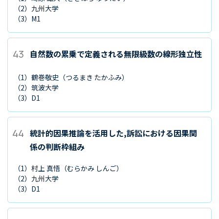
（2）
九州大学
（3）
M1
43
自然数の累乗で定義される無限級数の線形独立性
（1）
鶴巻敬史
（つるまき たかふみ）
（2）
筑波大学
（3）
D1
44
統計的因果推論を活用した,訴訟における因果関
係の判断枠組み
（1）
村上 真悟
（むらかみ しんご）
（2）
九州大学
（3）
D1