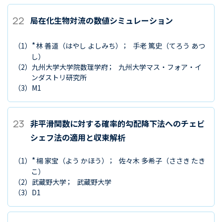
22
局在化生物対流の数値シミュレーション
*
（1）
林 善道
（はやし よしみち）
手老 篤史
（てろう あつ
し）
（2）
九州大学大学院数理学府
九州大学マス・フォア・イ
ンダストリ研究所
（3）
M1
23
非平滑関数に対する確率的勾配降下法へのチェビ
シェフ法の適用と収束解析
*
（1）
楊 家宝
（よう かほう）
佐々木 多希子
（ささき たき
こ）
（2）
武蔵野大学
武蔵野大学
（3）
D1