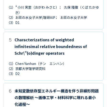
*
（1）
小川 実里
（おがわ みさと）
久保 隆徹
（くぼ たかゆ
き）
（2）
お茶の水女子大学/理研AIP
お茶の水女子大学
（3）
D1
5
Characterizations of weighted
infinitesimal relative boundedness of
Schr\"{o}dinger operators
（1）
Chen Yanhan
（チン エンハン）
（2）
京都大学理学研究科
（3）
D2
6
未知変数依存型エネルギー構造を伴う非線形問題
の数理解析 ～画像工学・材料科学に現れる最小
化過程～