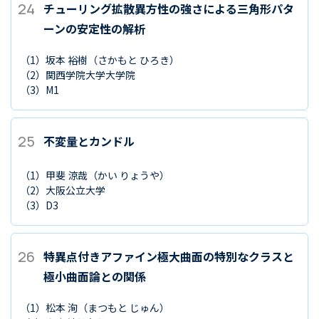
24
チューリング拡散異方性の強さによる三角形パタ
ーンの安定性の解析
（1）
坂本 裕樹
（さかもと ひろき）
（2）
関西学院大学大学院
（3）
M1
25
不変量とカンドル
（1）
甲斐 涼哉
（かい りょうや）
（2）
大阪公立大学
（3）
D3
26
特異点付きアファイン極大曲面の特別なクラスと
極小曲面論との関係
（1）
松本 洵
（まつもと じゅん）