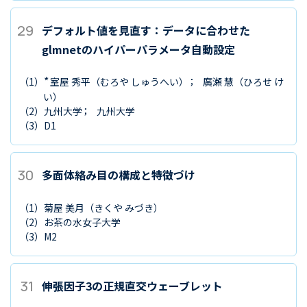
29
デフォルト値を見直す：データに合わせた
glmnetのハイパーパラメータ自動設定
*
（1）
室屋 秀平
（むろや しゅうへい）
廣瀬 慧
（ひろせ け
い）
（2）
九州大学
九州大学
（3）
D1
30
多面体絡み目の構成と特徴づけ
（1）
菊屋 美月
（きくや みづき）
（2）
お茶の水女子大学
（3）
M2
31
伸張因子3の正規直交ウェーブレット