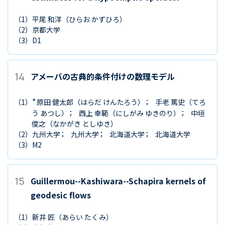
（1）
平尾 和洋
（ひらお かずひろ）
（2）
京都大学
（3）
D1
14
アメーバの古典的条件付けの数理モデル
*
（1）
原田 健太郎
（はらだ けんたろう）
手老 篤史
（てろ
う あつし）
西上 幸範
（にしがみ ゆきのり）
中垣
俊之
（なかがき としゆき）
（2）
九州大学
九州大学
北海道大学
北海道大学
（3）
M2
15
Guillermou--Kashiwara--Schapira kernels of
geodesic flows
（1）
新井 匠
（あらい たくみ）