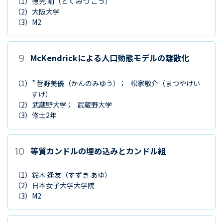
（1）
徳光 剛
（とくみつ ごう）
（2）
大阪大学
（3）
M2
9
McKendrickによる人口動態モデルの離散化
*
（1）
菅野美優
（かんのみゆう）
松家敬介
（まつやけい
すけ）
（2）
武蔵野大学
武蔵野大学
（3）
修士2年
10
等質カンドルの埋め込みとカンドル組
（1）
鈴木 逢友
（すずき あゆ）
（2）
日本女子大学大学院
（3）
M2