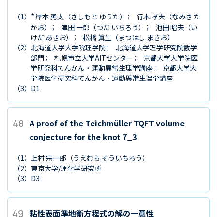
*
（1）
岸本 勇太
（きしもと ゆうた）
行木 孝夫
（なみき た
かお）
津田 一郎
（つだ いちろう）
池田 昭夫
（い
けだ あきお）
松橋 眞生
（まつはし まさお）
（2）
北海道大学大学院理学院
北海道大学理学研究院数学
部門
札幌市立大学AITセンター
京都大学大学院医
学研究科てんかん・運動異常生理学講座
京都大学大
学院医学研究科てんかん・運動異常生理学講座
（3）
D1
48
A proof of the Teichmüller TQFT volume
conjecture for the knot 7_3
（1）
上村 宗一郎
（うえむら そういちろう）
（2）
東京大学/理化学研究所
（3）
D3
49
粘性表面準地衡方程式の解の一意性