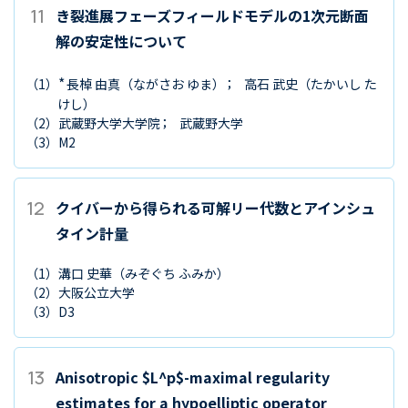
11
き裂進展フェーズフィールドモデルの1次元断面
解の安定性について
*
（1）
長棹 由真
（ながさお ゆま）
高石 武史
（たかいし た
けし）
（2）
武蔵野大学大学院
武蔵野大学
（3）
M2
12
クイバーから得られる可解リー代数とアインシュ
タイン計量
（1）
溝口 史華
（みぞぐち ふみか）
（2）
大阪公立大学
（3）
D3
13
Anisotropic $L^p$-maximal regularity
estimates for a hypoelliptic operator