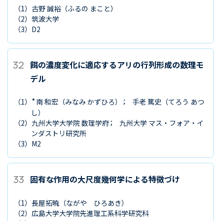
（1）
古野 誠裕
（ふるの まこと）
（2）
筑波大学
（3）
D2
32
餌の濃度変化に適応するアリの行列形成の数理モ
デル
*
（1）
南 和宏
（みなみ かずひろ）
手老 篤史
（てろう あつ
し）
（2）
九州大学大学院 数理学府
九州大学 マス・フォア・イ
ンダストリ研究所
（3）
M2
33
固有な作用の大尺度幾何学による特徴づけ
（1）
長屋拓暁
（ながや ひろあき）
（2）
広島大学大学院先進理工系科学研究科