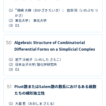
*
（1）
岡崎 大輝
（おかざき たいき）
岩渕 司
（いわぶち つ
かさ）
（2）
東北大学
東北大学
（3）
D1
50
Algebraic Structure of Combinatorial
Differential Forms on a Simplicial Complex
（1）
岩下 沙絵子
（いわした さえこ）
（2）
日本女子大学/ 理化学研究所
（3）
D1
51
Pisot数またはSalem数の数系におけるある級数
たちの線形独立性
（1）
大島 哲
（おおしま さとる）