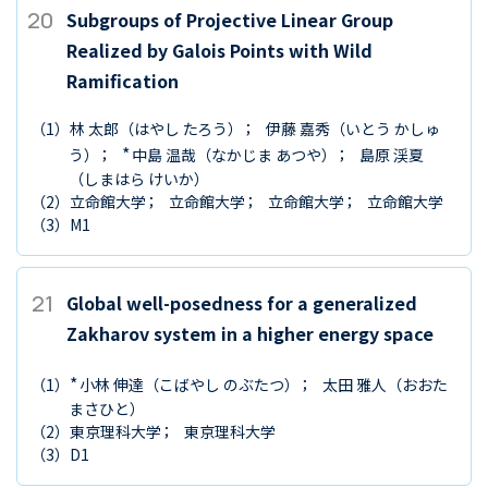
20
Subgroups of Projective Linear Group
Realized by Galois Points with Wild
Ramification
（1）
林 太郎
（はやし たろう）
伊藤 嘉秀
（いとう かしゅ
*
う）
中島 温哉
（なかじま あつや）
島原 渓夏
（しまはら けいか）
（2）
立命館大学
立命館大学
立命館大学
立命館大学
（3）
M1
21
Global well-posedness for a generalized
Zakharov system in a higher energy space
*
（1）
小林 伸達
（こばやし のぶたつ）
太田 雅人
（おおた
まさひと）
（2）
東京理科大学
東京理科大学
（3）
D1