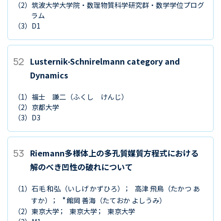
（2）
筑波大学大学院・数理物質科学研究群・数学学位プログ
ラム
（3）
D1
52
Lusternik-Schnirelmann category and
Dynamics
（1）
福士 謙二
（ふくし けんじ）
（2）
京都大学
（3）
D3
53
Riemann多様体上の多孔質媒質方程式における
解のべき凹性の破れについて
（1）
石毛 和弘
（いしげ かずひろ）
高津 飛鳥
（たかつ あ
*
すか）
館岡 善海
（たておか よしうみ）
（2）
東京大学
東京大学
東京大学