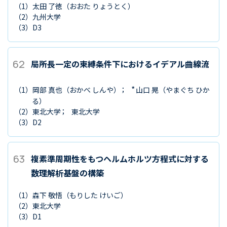
（1）
太田 了徳
（おおた りょうとく）
（2）
九州大学
（3）
D3
62
局所長一定の束縛条件下におけるイデアル曲線流
*
（1）
岡部 真也
（おかべ しんや）
山口 晃
（やまぐち ひか
る）
（2）
東北大学
東北大学
（3）
D2
63
複素準周期性をもつヘルムホルツ方程式に対する
数理解析基盤の構築
（1）
森下 敬悟
（もりした けいご）
（2）
東北大学
（3）
D1