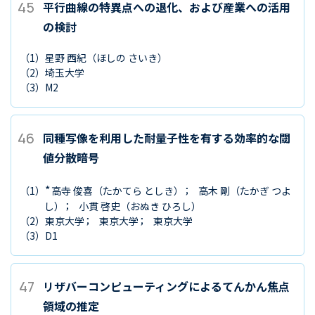
45
平行曲線の特異点への退化、および産業への活用
の検討
（1）
星野 西紀
（ほしの さいき）
（2）
埼玉大学
（3）
M2
46
同種写像を利用した耐量子性を有する効率的な閾
値分散暗号
*
（1）
高寺 俊喜
（たかてら としき）
高木 剛
（たかぎ つよ
し）
小貫 啓史
（おぬき ひろし）
（2）
東京大学
東京大学
東京大学
（3）
D1
47
リザバーコンピューティングによるてんかん焦点
領域の推定