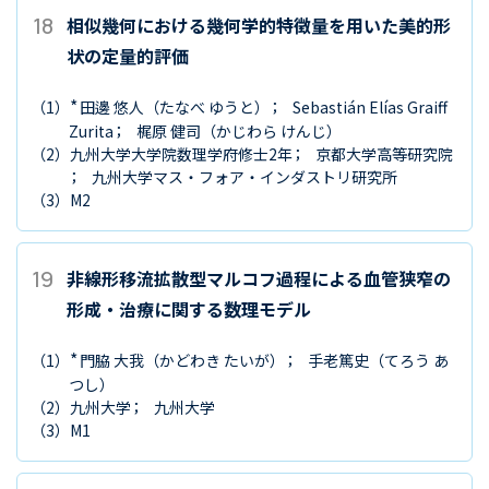
18
相似幾何における幾何学的特徴量を用いた美的形
状の定量的評価
*
（1）
田邊 悠人
（たなべ ゆうと）
Sebastián Elías Graiff
Zurita
梶原 健司
（かじわら けんじ）
（2）
九州大学大学院数理学府修士2年
京都大学高等研究院
九州大学マス・フォア・インダストリ研究所
（3）
M2
19
非線形移流拡散型マルコフ過程による血管狭窄の
形成・治療に関する数理モデル
*
（1）
門脇 大我
（かどわき たいが）
手老篤史
（てろう あ
つし）
（2）
九州大学
九州大学
（3）
M1