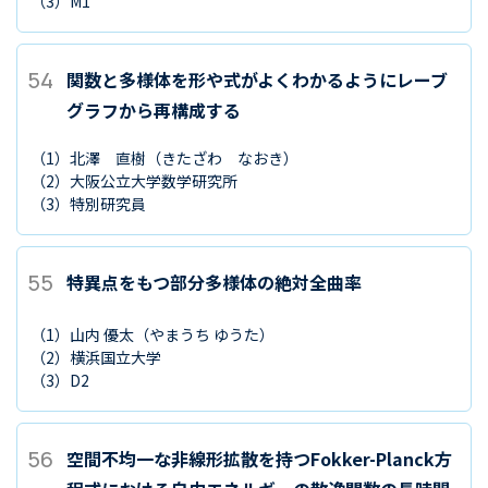
（3）
M1
54
関数と多様体を形や式がよくわかるようにレーブ
グラフから再構成する
（1）
北澤 直樹
（きたざわ なおき）
（2）
大阪公立大学数学研究所
（3）
特別研究員
55
特異点をもつ部分多様体の絶対全曲率
（1）
山内 優太
（やまうち ゆうた）
（2）
横浜国立大学
（3）
D2
56
空間不均一な非線形拡散を持つFokker-Planck方