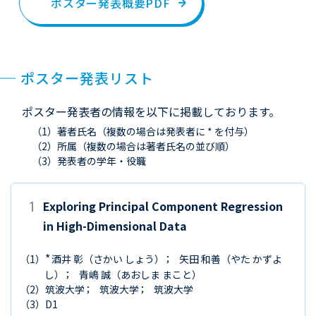
ポスター発表概要PDF
ポスター発表リスト
ポスター発表者の情報を以下に掲載しております。
（1）著者氏名（複数の場合は発表者に * を付与）
（2）所属（複数の場合は著者氏名の並び順）
（3）発表者の学年・役職
1
Exploring Principal Component Regression
in High-Dimensional Data
*
（1）
酒井 彰
（さかい しょう）
矢田 和善
（やた かずよ
し）
青嶋 誠
（あおしま まこと）
（2）
筑波大学
筑波大学
筑波大学
（3）
D1