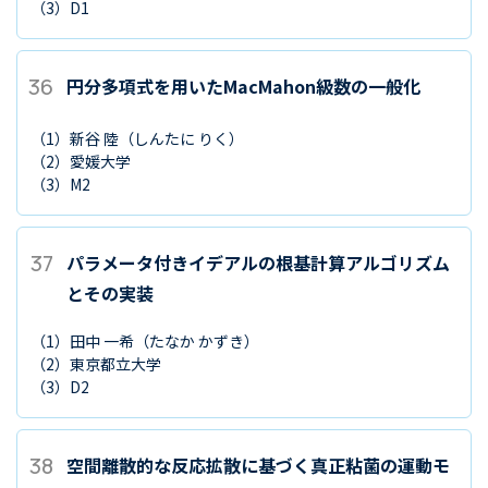
（3）
D1
36
円分多項式を用いたMacMahon級数の一般化
（1）
新谷 陸
（しんたに りく）
（2）
愛媛大学
（3）
M2
37
パラメータ付きイデアルの根基計算アルゴリズム
とその実装
（1）
田中 一希
（たなか かずき）
（2）
東京都立大学
（3）
D2
38
空間離散的な反応拡散に基づく真正粘菌の運動モ