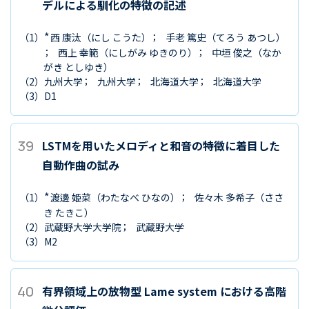
デルによる馴化の特徴の記述
*
（1）
西 康汰
（にし こうた）
手老 篤史
（てろう あつし）
西上 幸範
（にしがみ ゆきのり）
中垣 俊之
（なか
がき としゆき）
（2）
九州大学
九州大学
北海道大学
北海道大学
（3）
D1
39
LSTMを用いたメロディと和音の特徴に着目した
自動作曲の試み
*
（1）
渡邊 姫菜
（わたなべ ひなの）
佐々木 多希子
（ささ
き たきこ）
（2）
武蔵野大学大学院
武蔵野大学
（3）
M2
40
有界領域上の放物型 Lame system における高階