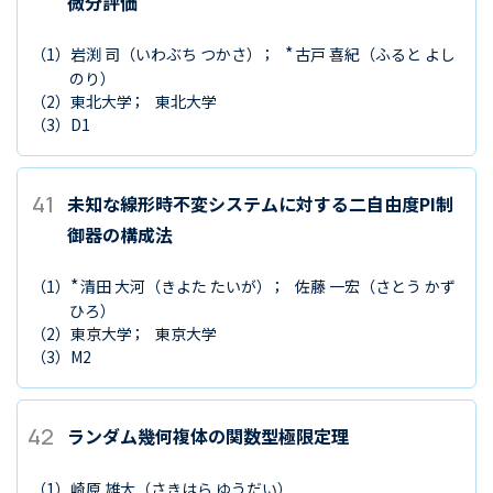
微分評価
*
（1）
岩渕 司
（いわぶち つかさ）
古戸 喜紀
（ふると よし
のり）
（2）
東北大学
東北大学
（3）
D1
41
未知な線形時不変システムに対する二自由度PI制
御器の構成法
*
（1）
清田 大河
（きよた たいが）
佐藤 一宏
（さとう かず
ひろ）
（2）
東京大学
東京大学
（3）
M2
42
ランダム幾何複体の関数型極限定理
（1）
崎原 雄大
（さきはら ゆうだい）