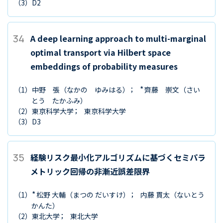
（3）
D2
34
A deep learning approach to multi-marginal
optimal transport via Hilbert space
embeddings of probability measures
*
（1）
中野 張
（なかの ゆみはる）
齊藤 崇文
（さい
とう たかふみ）
（2）
東京科学大学
東京科学大学
（3）
D3
35
経験リスク最小化アルゴリズムに基づくセミパラ
メトリック回帰の非漸近誤差限界
*
（1）
松野 大輔
（まつの だいすけ）
内藤 貫太
（ないとう
かんた）
（2）
東北大学
東北大学