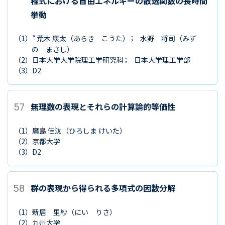
程式における自由エネルギーの散逸関数の長時間
挙動
*
（1）
荒木 康太
（あらき こうた）
水野 将司
（みず
の まさし）
（2）
日本大学大学院理工学研究科
日本大学理工学部
（3）
D2
57
無理数の表現とそれらの計算論的等価性
（1）
廣島 佳汰
（ひろしま けいた）
（2）
京都大学
（3）
D2
58
群の表現から得られる多項式の因数分解
（1）
新居 里紗
（にい りさ）
（2）
九州大学