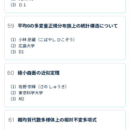
（3）
Ｄ１
59
平均0の多変量正規分布族上の統計構造について
（1）
小林 彦蔵
（こばやし ひこぞう）
（2）
広島大学
（3）
D1
60
極小曲面の近似定理
（1）
佐野 宗輝
（さの しゅうき）
（2）
東京科学大学
（3）
M2
61
概均質代数多様体上の相対不変多項式