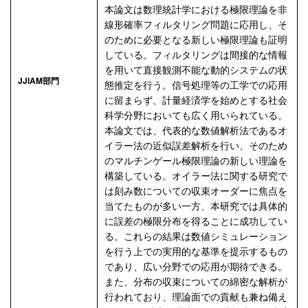
本論文は数理統計学における極限理論を非
線形確率フィルタリング問題に応用し、そ
のために必要となる新しい極限理論も証明
している。フィルタリングは間接的な情報
を用いて直接観測不能な動的システムの状
JJIAM部門
態推定を行う。信号処理等の工学での応用
に留まらず、計量経済学を始めとする社会
科学分野においても広く用いられている。
本論文では、代表的な数値解析法であるオ
イラー法の近似誤差解析を行い、そのため
のマルチンゲール極限理論の新しい理論を
構築している。オイラー法に関する研究で
は刻み数についての収束オーダーに焦点を
当てたものが多い一方、本研究では具体的
に誤差の極限分布を得ることに成功してい
る。これらの結果は数値シミュレーション
を行う上での実用的な基準を提示するもの
であり、広い分野での応用が期待できる。
また、分布の収束についての綿密な解析が
行われており、理論面での貢献も兼ね備え