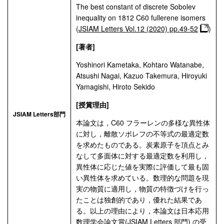
The best constant of discrete Sobolev
inequality on 1812 C60 fullerene isomers
(
JSIAM Letters Vol.12 (2020) pp.49-52
)
[著者]
Yoshinori Kametaka, Kohtaro Watanabe,
Atsushi Nagai, Kazuo Takemura, Hiroyuki
Yamagishi, Hiroto Sekido
[授賞理由]
JSIAM Letters部門
本論文は，C60 フラーレンの多様な異性体
に対し，離散ソボレフの不等式の最適定数
を求めたものである。炭素原子を頂点とみ
なして多面体に対する最適定数を利用し，
異性体に応じた値を実際に評価して最も固
い異性体を求めている。数理的な問題を現
実の物質に適用し，物質の特徴づけを行っ
たことは独創的であり，優れた結果であ
る。以上の理由により，本論文は日本応用
数理学会論文賞(JSIAM Letters 部門) の受