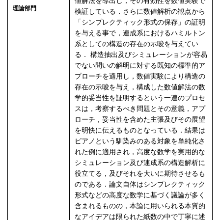
値解法を導出し，その有効性を数値実験で
理論部門
検証している．さらに数値解析の観点から
「シンプレクティック形式の保存」の証明
を与える事で，連成系におけるハミルトン
系としての構造の存在の示唆を与えてい
る． 構造抽出及びシミュレーションが容易
でない問いの解明に対する既知の標準的ア
プローチを適用し，数値実験により構造の
存在の示唆を与え，構成した数値解法の数
学的妥当性を証明するという一連のプロセ
スは，考察するべき問題とその意義，アプ
ローチ，妥当性を含めた主張及びその展望
を明快に伝えるものとなっている．結果は
ピアノという馴染みのある対象を単純化さ
れた例に適用され，高度な数学を実用的な
シミュレーション及び連成系の構造解析に
役立てる，及びそれを大いに期待させるも
のである．論文自体はシンプレクティック
形式などの高度な数学に基づく議論が多く
含まれるものの，本論に用いられる本質的
なアイデアは限られた紙数の中で丁寧に述