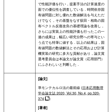
で性能評価を行い，提案手法の計算速度の
面での優位性を調査している．時間依存固
有値問題に対し優れた数値解法を与えただ
けでなく，その基盤をなす荻田・相島の固
有ベクトル反復改良の基礎理論を改善し，
さらには実装上の性能評価も行ったこの一
連の成果は，幅広い研究分野への寄与とい
う点でも特筆に値する．以上の結果は，固
有値問題の数値解法とその応用および計算
機実装の研究に多大な貢献があり，論文賞
選考委員会は本論文が論文賞（応用部門）
にふさわしいと判断した．
[論文]
準モンテカルロ法の最前線 (
日本応用数理
学会論文誌 2020, Vol.30, No.4, pp.320-
374
)
[著者]