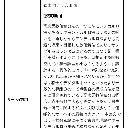
鈴木 航介，合田 隆
[授賞理由]
高次元数値積分法の一つに準モンテカルロ
法がある．準モンテカルロ法は，次元の呪
いを回避しながらモンテカルロ法よりも高
速な収束を目指した数値解法であり，サン
プル点はランダムにとるのではなく超一様
性を満たすように（あるいは想定する関数
空間での積分誤差が小さくなるように）設
計する．具体的には，Halton列などの点列
が50年以上前から知られているが，近年で
は，格子やデジタルネットといったより一
般的な枠組みの中で点集合の構成方法が盛
んに研究されている．高次元数値積分は幅
サーベイ部門
広い応用分野で大きな需要があるが，最先
端の研究に関する和文の文献は少なく，俯
瞰的なサーベイの意義は大きい． 本論文で
は，一様分布論に基づく古典的理論や準モ
ンテカルロ点集合の構成法から始め，近年