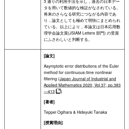
3 通りの利用手法を示し，過去の日本デー
タを用いて数値的な検証がなされている。
将来のさらなる研究につながる内容であ
り，論文としても極めて明快にまとめられ
ている。以上により，本論文は日本応用数
理学会論文賞(JSIAM Letters 部門) の受賞
にふさわしいと判断する。
[論文]
Asymptotic error distributions of the Euler
method for continuous-time nonlinear
filtering (
Japan Journal of Industrial and
Applied Mathematics 2020, Vol.37, pp.383
—413
)
[著者]
Teppei Ogihara & Hideyuki Tanaka
[授賞理由]