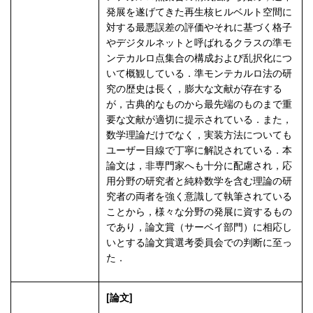
発展を遂げてきた再生核ヒルベルト空間に
対する最悪誤差の評価やそれに基づく格子
やデジタルネットと呼ばれるクラスの準モ
ンテカルロ点集合の構成および乱択化につ
いて概観している．準モンテカルロ法の研
究の歴史は長く，膨大な文献が存在する
が，古典的なものから最先端のものまで重
要な文献が適切に提示されている．また，
数学理論だけでなく，実装方法についても
ユーザー目線で丁寧に解説されている．本
論文は，非専門家へも十分に配慮され，応
用分野の研究者と純粋数学を含む理論の研
究者の両者を強く意識して執筆されている
ことから，様々な分野の発展に資するもの
であり，論文賞（サーベイ部門）に相応し
いとする論文賞選考委員会での判断に至っ
た．
[論文]