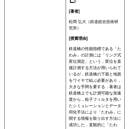
)
[著者]
松岡 弘大（鉄道総合技術研
究所）
[授賞理由]
鉄道橋の性能指標である「た
わみ」の計測には「リング式
変位測定」という，変位を直
接計測する方法が用いられて
いるが，鉄道橋の下面と地面
をワイヤで結ぶ必要があり，
大きな手間を要する．著者は
鉄道橋上でも計測可能な加速
度から，粒子フィルタを用い
たシミュレーションとデータ
同化手法により「たわみ」に
関する情報を取り出す方法に
成功した．直観的に「たわ