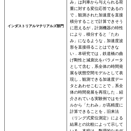
み」は列車から与えられる荷
重に対する変位応答であるの
で，観測された加速度を直接
積分することで計算できそう
インダストリアルマテリアルズ部門
に思えるが，計測機器の特性
により，積分すると「たわ
み」になるような，加速度波
形を直接得ることはできな
い．本研究では，鉄道橋の曲
げ剛性と減衰比をパラメータ
として含む，系全体の時間発
展を状態空間モデルとして表
現し，観測できる加速度デー
タとあわせこむことで，系全
体の時間発展を再現した．紹
介されている実験例ではモデ
ルから「たわみ」が高精度に
計算できることを，旧来法
（リング式変位測定）による
結果との比較によって示して
いる．本稿は，数理的なモデ