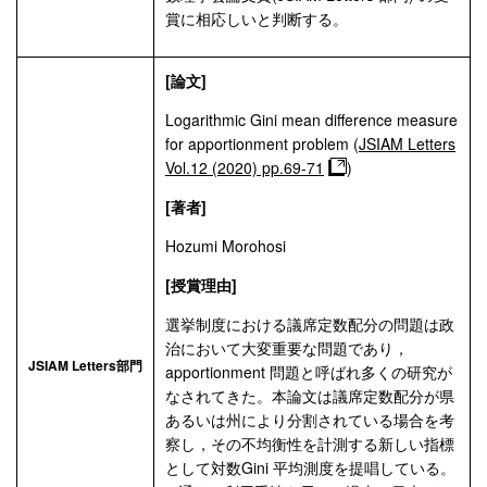
賞に相応しいと判断する。
[論文]
Logarithmic Gini mean difference measure
for apportionment problem (
JSIAM Letters
Vol.12 (2020) pp.69-71
)
[著者]
Hozumi Morohosi
[授賞理由]
選挙制度における議席定数配分の問題は政
治において大変重要な問題であり，
JSIAM Letters部門
apportionment 問題と呼ばれ多くの研究が
なされてきた。本論文は議席定数配分が県
あるいは州により分割されている場合を考
察し，その不均衡性を計測する新しい指標
として対数Gini 平均測度を提唱している。