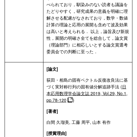
べられており，馴染みのない読者も議論を
たどりやすく，研究成果の意義を明確に理
解させる配慮がなされており，数学・数値
計算の理論と応用の展開も含めて波及効果
は高いと考えられる． 以上，論旨及び新規
性，展開の明確さ全てを総合して，論文賞
（理論部門）に相応しいとする論文賞選考
委員会での判断に至った．
[論文]
荻田・相島の固有ベクトル反復改良法に基
づく実対称行列の固有値分解追跡手法 (
日
本応用数理学会論文誌 2019, Vol.29, No.1,
pp.78-120
)
[著者]
白間 久瑠美, 工藤 周平, 山本 有作
[授賞理由]