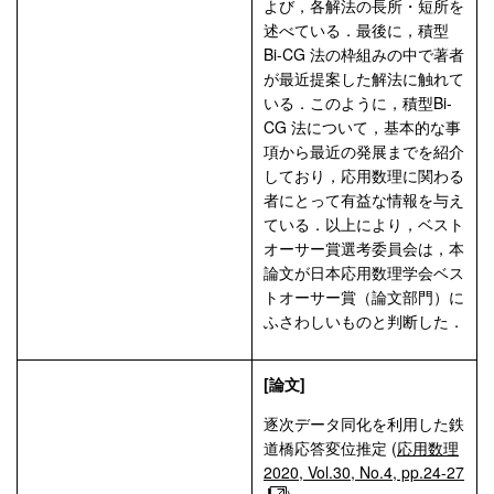
よび，各解法の長所・短所を
述べている．最後に，積型
Bi-CG 法の枠組みの中で著者
が最近提案した解法に触れて
いる．このように，積型Bi-
CG 法について，基本的な事
項から最近の発展までを紹介
しており，応用数理に関わる
者にとって有益な情報を与え
ている．以上により，ベスト
オーサー賞選考委員会は，本
論文が日本応用数理学会ベス
トオーサー賞（論文部門）に
ふさわしいものと判断した．
[論文]
逐次データ同化を利用した鉄
道橋応答変位推定 (
応用数理
2020, Vol.30, No.4, pp.24-27