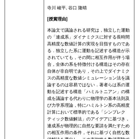
寺川 峻平, 谷口 隆晴
[授賞理由]
本論文で議論される研究は，独立した運動
の「連成系」ダイナミクスに対する長時間
高精度な数値計算の実現を目指すものであ
る．独立した系に運動を記述する構造が示
されていても，その間に相互作用が伴う場
合，全体の系を特徴付ける構造はその存在
自体が非自明であり，その上でダイナミク
スの高精度な数値シミュレーション法を議
論するのは容易ではない．著者らは系の運
動を記述する構造「ハミルトニアン」の構
成を議論する代わりに物理学の基本法則及
び力学系理論，特にハミルトン系の高精度
計算において標準的である「シンプレク
ティック数値解法」のアイデアに基づき，
連成系が物理的に自然な要請を満たすため
の相互作用の条件，それに基づく自然な数