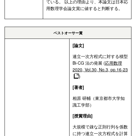
ている。 以上の理由より、本論文は日本応
用数理学会論文賞に値すると判断する。
ベストオーサー賞
[論文]
連立一次方程式に対する積型
Bi-CG 法の発展 (
応用数理
2020, Vol.30, No.3, pp.16-23
)
[著者]
相原 研輔（東京都市大学知
識工学部）
[授賞理由]
大規模で疎な正則行列を係数
に持つ連立一次方程式を計算