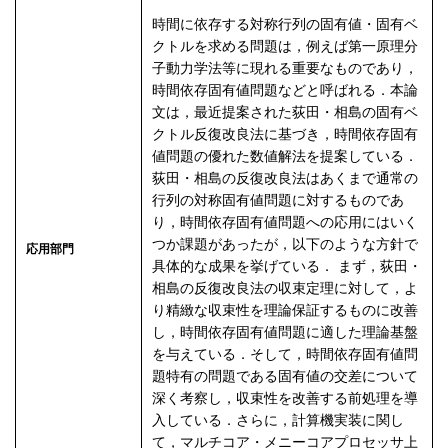
時間に依存する対称行列の固有値・固有ベ
クトルを求める問題は，例えば第一原理分
子動力学法等に現れる重要なものであり，
時間依存固有値問題などと呼ばれる．本論
文は，最近提案された荻田・相島の固有ベ
クトル反復改良法に基づき，時間依存固有
値問題の優れた数値解法を提案している．
荻田・相島の反復改良法はあくまで通常の
行列の対称固有値問題に対するものであ
り，時間依存固有値問題への応用にはいく
つか課題があったが，以下のような方針で
応用部門
具体的な成果を挙げている． まず，荻田・
相島の反復改良法の収束定理に対して，よ
り精緻な収束性を理論保証するものに改善
し，時間依存固有値問題に適した理論基盤
を与えている．そして，時間依存固有値問
題特有の問題である固有値の交差について
深く考察し，収束性を改善する前処理を導
入している．さらに，計算機実装に関し
て，マルチコア・メニーコアプロセッサ上