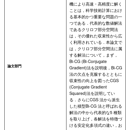
機により高速・高精度に解く
ことは，科学技術計算におけ
る基本的かつ重要な問題の一
つである．代表的な数値解法
であるクリロフ部分空間法
は，その優れた収束性から広
く利用されている．本論文で
は，クリロフ部分空間法に属
する解法について，まず，
Bi-CG (Bi-Conjugate
論文部門
Gradient)法を説明後，Bi-CG
法の欠点を克服するとともに
収束性の向上を図ったCGS
(Conjugate Gradient
Squared)法を説明してい
る．さらにCGS 法から派生
した積型Bi-CG 法と呼ばれる
解法の中から代表的な5 種類
を取り上げ，各解法を特徴づ
ける安定化多項式の違い，お