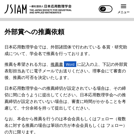
JP
EN
メニュー
外部賞への推薦依頼
日本応用数理学会では、外部諸団体で行われている 各賞・研究助
成について、学会名で推薦を行っております。
推薦を希望される方は、
推薦書
に記入の上、下記の外部賞
表彰担当あてに電子メールでお送りください。理事会にて審査の
後、推薦の可否を決定いたします。
日本応用数理学会への推薦締切が設定されている場合は、その締
切に間に合うように提出してください。日本応用数理学会への推
薦締切が設定されていない場合は、審査に時間がかかることを考
慮して、十分余裕を持って提出してください。
なお、本会から推薦を行うのは本会会員もしくはフェロー（複数
名に対する推薦の場合は筆頭の方が本会会員もしくは フェロー）
の方に限ります。