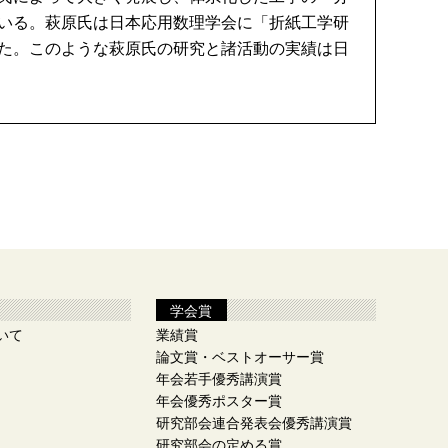
いる。萩原氏は日本応用数理学会に「折紙工学研
た。このような萩原氏の研究と諸活動の実績は日
学会賞
いて
業績賞
論文賞・ベストオーサー賞
年会若手優秀講演賞
年会優秀ポスター賞
研究部会連合発表会優秀講演賞
研究部会の定める賞