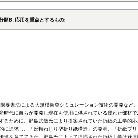
分類B. 応用を重点とするもの:
」
、有限要素法による大規模衝突シミュレーション技術の開発など
産時代に自らが開発し現在も使用に供されている優れた部材で
するために、野島武敏氏により提案されていた折紙の工学的応
的に追求し、「反転ねじり型折り紙構造」の発明、「折紙プリ
後進を育ててきた。野島氏によって提唱された折紙工学は萩原