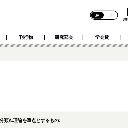
JP
EN
お
刊行物
研究部会
学会賞
分類A.理論を重点とするもの: