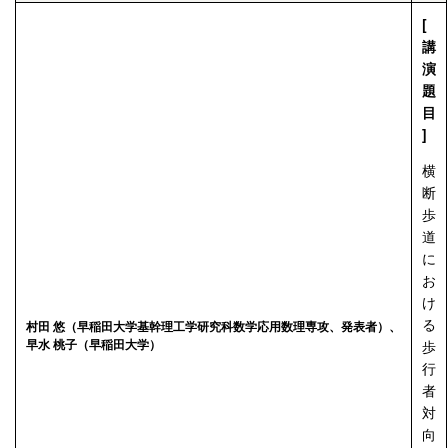
[
講
演
題
目
]
横
断
歩
道
に
お
け
る
村田 悠（早稲田大学基幹理工学研究科数学応用数理専攻、発表者）、
早水 桃子（早稲田大学）
歩
行
者
対
向