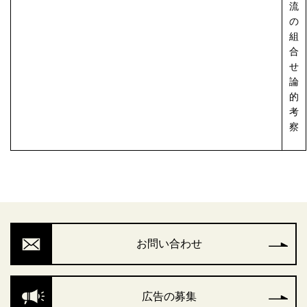
流
の
組
合
せ
論
的
考
察
お問い合わせ
広告の募集