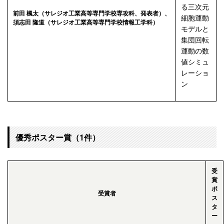
る三次元
前田 楓太（サレジオ工業高等専門学校専攻科、発表者）、
細胞運動
須志田 隆道（サレジオ工業高等専門学校情報工学科）
モデルと
集団回転
運動の数
値シミュ
レーショ
ン
優秀ポスター賞（1件）
受
賞
ポ
受賞者
ス
タ
ー