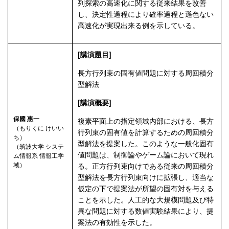
列探索の高速化に関する従来結果を改善
し、決定性過程により確率過程と遜色ない
高速化が実現出来る例を示している。
[講演題目]
長方行列束の固有値問題に対する周回積分
型解法
[講演概要]
保國 惠一
複素平面上の指定領域内部における、長方
（もりくに けいい
行列束の固有値を計算するための周回積分
ち）
型解法を提案した。このような一般化固有
（筑波大学 システ
値問題は、制御論やゲーム論において現れ
ム情報系 情報工学
域）
る。正方行列束向けである従来の周回積分
型解法を長方行列束向けに拡張し、適当な
仮定の下で提案法が所望の固有対を与える
ことを示した。人工的な大規模問題及び特
異な問題に対する数値実験結果により、提
案法の有効性を示した。