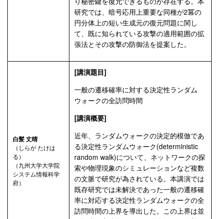
り秘密鍵を復元できるものが存在する。本
研究では、暗号応用上重要な同種が2冪の
円分体上の短い生成元の復元問題に関し
て、既に知られている攻撃の適用範囲の拡
張法とその攻撃の防御法を提案した。
[講演題目]
一般の遷移確率に対する決定性ランダム
ウォークの全訪問時間
[講演概要]
近年、ランダムウォークの決定的模倣であ
白髪 丈晴
る決定性ランダムウォーク(deterministic
（しらが たけは
る）
random walk)について、ネットワークの探
（九州大学大学院
索や物理現象のシミュレーションなど複数
システム情報科学
の文脈で研究が為されている。本講演では
府）
既存研究では未解決であった一般の遷移確
率に対応する決定性ランダムウォークの全
訪問時間の上界を導出した。この上界は並