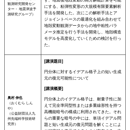
観測研究開発セン
にする、粘弾性変形の大規模有限要素解析
ター・ 地震津波予
手法を開発した。次にこの解析手法とア
測研究グループ）
ジョイントベースの最適化を組み合わせて
地殻変動観測データからの地中粘性パラ
メータ推定を行う手法を開発し、地殻構造
モデルを高度化していくための検討を行っ
た。
[講演題目]
円分体に対するイデアル格子上の短い生成
元の復元可能性について
[講演概要]
奥村 伸也
円分体上のイデアル格子は、耐量子性に加
（おくむら しん
えて完全準同型性または多重線形性を持つ
や）
高機能暗号の構成に利用されてきた。それ
（公益財団法人九
らの重要な暗号の中には、単項イデアル問
州先端科学技術研
究所）
題と短い生成元の復元問題を解くことによ