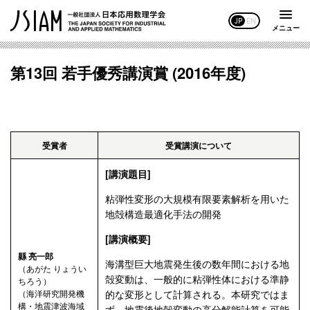
JP
EN
メニュー
第13回 若手優秀講演賞 (2016年度)
受賞者
受賞講演について
[講演題目]
粘弾性変形の大規模有限要素解析を用いた
地殻構造最適化手法の開発
[講演概要]
縣 亮一郎
海溝型巨大地震発生後の数年間における地
（あがた りょうい
殻変動は、一般的に粘弾性体における準静
ちろう）
（海洋研究開発機
的な変形として計算される。本研究ではま
構・地震津波海域
ず、地震後地殻変動の高分解能計算を可能