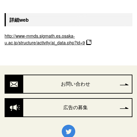
詳細web
http://www-mmds.sigmath.es.osaka-
u.ac.jp/structure/activity/ai_data.php?id=9
お問い合わせ
広告の募集