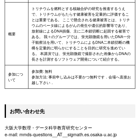
トリチウムを燃料とする核融合炉の研究を推進するうえ
で、トリチウムがもたらす健康被害を定量的に評価するこ
とは重要である。 ここで懸念される健康被害とは、トリチ
ウムのベータ線によるがんの発生や遺伝的影響等であり、
放射線によるDNA損傷、主に二本鎖切断に起因する被害で
概要
ある。 我々のグループでは、蛍光顕微鏡を用いたDNA一分
子観察法を用いて、トリチウムによるDNA二本鎖切断の機
構を定量的に明らかにすることを目的に研究を進めてい
る。 本講演では、蛍光顕微鏡で撮影された画像からDNAの
長さを計測するソフトウェア開発について紹介する。
参加費: 無料
参加につ
参加方法: 事前申し込みは不要かつ無料です．会場へ直接お
いて
越し下さい．
お問い合わせ先
大阪大学数理・データ科学教育研究センター
e-mail: mmds-questions__AT__sigmath.es.osaka-u.ac.jp