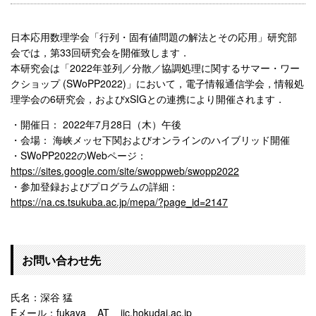
日本応用数理学会「行列・固有値問題の解法とその応用」研究部
会では，第33回研究会を開催致します．
本研究会は「2022年並列／分散／協調処理に関するサマー・ワー
クショップ (SWoPP2022)」において，電子情報通信学会，情報処
理学会の6研究会，およびxSIGとの連携により開催されます．
・開催日： 2022年7月28日（木）午後
・会場： 海峡メッセ下関およびオンラインのハイブリッド開催
・SWoPP2022のWebページ：
https://sites.google.com/site/swoppweb/swopp2022
・参加登録およびプログラムの詳細：
https://na.cs.tsukuba.ac.jp/mepa/?page_id=2147
お問い合わせ先
氏名：深谷 猛
Eメール：fukaya__AT__iic.hokudai.ac.jp