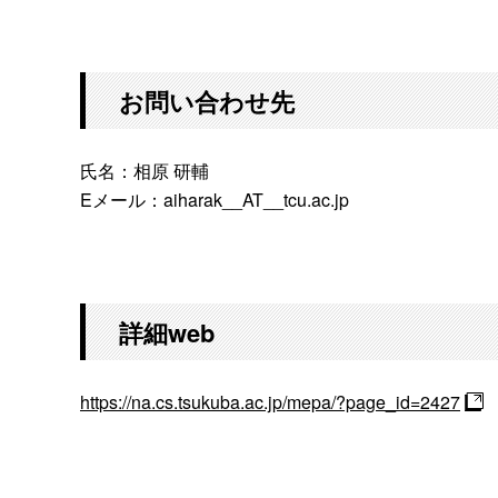
お問い合わせ先
氏名：相原 研輔
Eメール：aiharak__AT__tcu.ac.jp
詳細web
https://na.cs.tsukuba.ac.jp/mepa/?page_id=2427