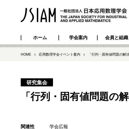
ホーム
学会案内
会員と組織
HOME
>
応用数理学会イベント案内
>
「行列・固有値問題の解法
研究集会
「行列・固有値問題の解
関連性
学会広報