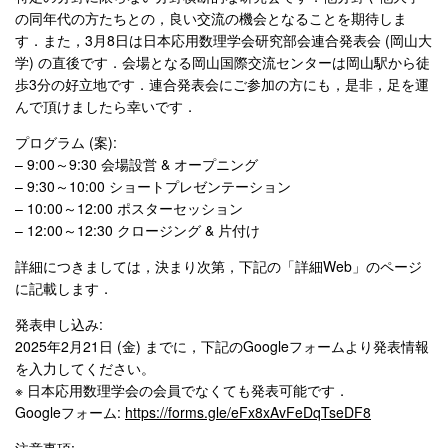
の同年代の方たちとの，良い交流の機会となることを期待しま
す．また，3月8日は日本応用数理学会研究部会連合発表会 (岡山大
学) の直後です．会場となる岡山国際交流センターは岡山駅から徒
歩3分の好立地です．連合発表会にご参加の方にも，是非，足を運
んで頂けましたら幸いです．
プログラム (案):
– 9:00～9:30 会場設営 & オープニング
– 9:30～10:00 ショートプレゼンテーション
– 10:00～12:00 ポスターセッション
– 12:00～12:30 クロージング & 片付け
詳細につきましては，決まり次第，下記の「詳細Web」のページ
に記載します．
発表申し込み:
2025年2月21日 (金) までに，下記のGoogleフォームより発表情報
を入力してください。
※ 日本応用数理学会の会員でなくても発表可能です．
Googleフォーム:
https://forms.gle/eFx8xAvFeDqTseDF8