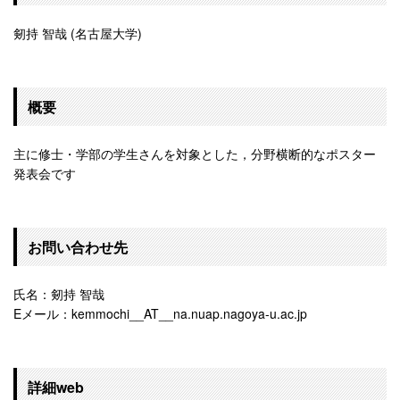
剱持 智哉 (名古屋大学)
概要
主に修士・学部の学生さんを対象とした，分野横断的なポスター
発表会です
お問い合わせ先
氏名：剱持 智哉
Eメール：kemmochi__AT__na.nuap.nagoya-u.ac.jp
詳細web