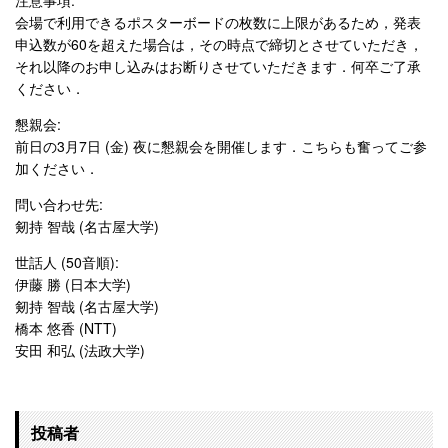
注意事項:
会場で利用できるポスターボードの枚数に上限があるため，発表
申込数が60を超えた場合は，その時点で締切とさせていただき，
それ以降のお申し込みはお断りさせていただきます．何卒ご了承
ください．
懇親会:
前日の3月7日 (金) 夜に懇親会を開催します．こちらも奮ってご参
加ください．
問い合わせ先:
剱持 智哉 (名古屋大学)
世話人 (50音順):
伊藤 勝 (日本大学)
剱持 智哉 (名古屋大学)
橋本 悠香 (NTT)
安田 和弘 (法政大学)
投稿者