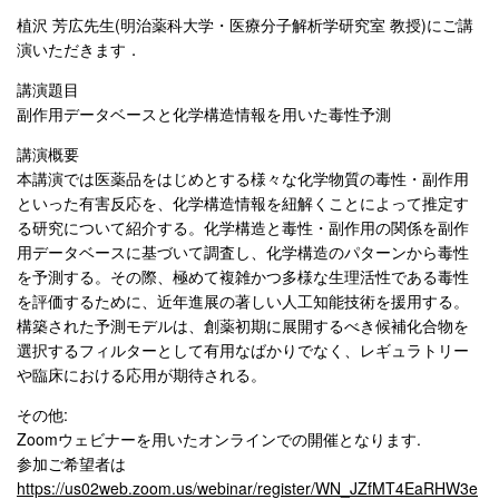
植沢 芳広先生(明治薬科大学・医療分子解析学研究室 教授)にご講
演いただきます．
講演題目
副作用データベースと化学構造情報を用いた毒性予測
講演概要
本講演では医薬品をはじめとする様々な化学物質の毒性・副作用
といった有害反応を、化学構造情報を紐解くことによって推定す
る研究について紹介する。化学構造と毒性・副作用の関係を副作
用データベースに基づいて調査し、化学構造のパターンから毒性
を予測する。その際、極めて複雑かつ多様な生理活性である毒性
を評価するために、近年進展の著しい人工知能技術を援用する。
構築された予測モデルは、創薬初期に展開するべき候補化合物を
選択するフィルターとして有用なばかりでなく、レギュラトリー
や臨床における応用が期待される。
その他:
Zoomウェビナーを用いたオンラインでの開催となります.
参加ご希望者は
https://us02web.zoom.us/webinar/register/WN_JZfMT4EaRHW3e