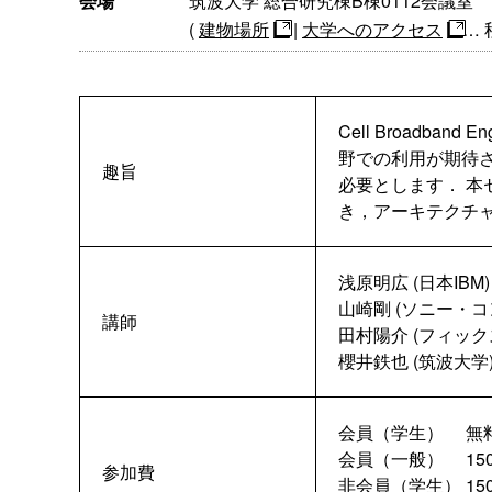
会場
筑波大学 総合研究棟B棟0112会議室
(
建物場所
|
大学へのアクセス
…
Cell Broad
野での利用が期待
趣旨
必要とします． 本
き，アーキテクチャ
浅原明広 (日本IBM)
山崎剛 (ソニー・
講師
田村陽介 (フィック
櫻井鉄也 (筑波大学
会員（学生） 無
会員（一般） 150
参加費
非会員（学生） 15