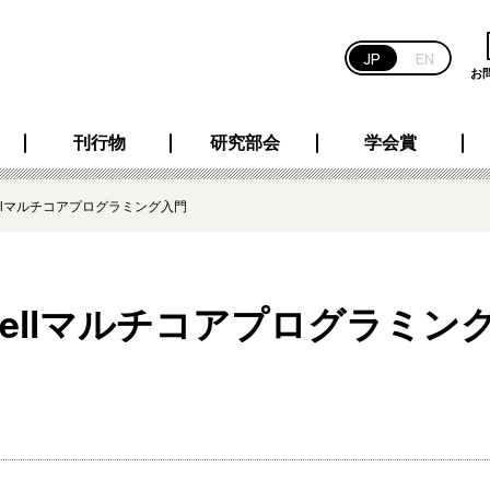
JP
EN
お
刊行物
研究部会
学会賞
llマルチコアプログラミング入門
ellマルチコアプログラミン