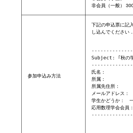
非会員（一般） 30
下記の申込票に記入の上，
し込んでください
--------------
Subject: ｢秋
-------------
氏名：

参加申込み方法
所属：

所属先住所：

メールアドレス：

学生かどうか：　一
応用数理学会会員：
-------------