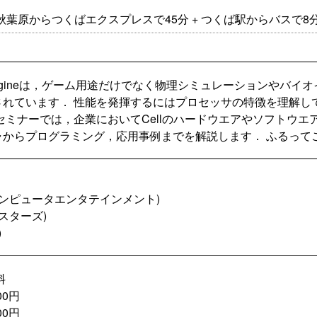
 秋葉原からつくばエクスプレスで45分 + つくば駅からバスで8分
band Engineは，ゲーム用途だけでなく物理シミュレーション
されています． 性能を発揮するにはプロセッサの特徴を理解し
セミナーでは，企業においてCellのハードウエアやソフトウ
からプログラミング，応用事例までを解説します． ふるってご
コンピュータエンタテインメント)
スターズ)
)
料
0円
00円