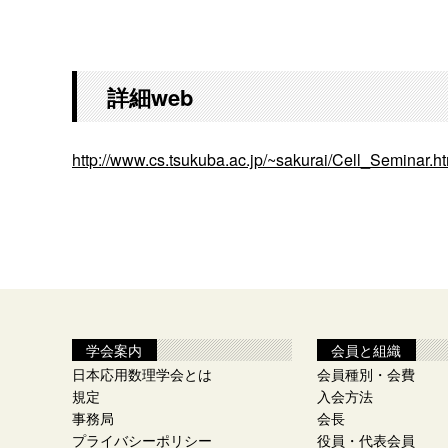
詳細web
http://www.cs.tsukuba.ac.jp/~sakurai/Cell_Seminar.h
学会案内
会員と組織
日本応用数理学会とは
会員種別・会費
規定
入会方法
事務局
会長
プライバシーポリシー
役員・代表会員