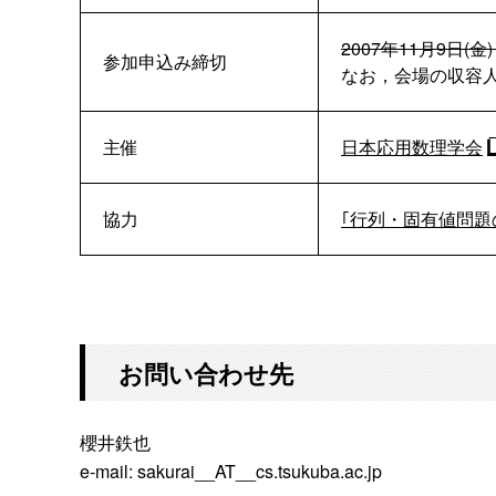
2007年11月9日(金
参加申込み締切
なお，会場の収容
主催
日本応用数理学会
協力
｢行列・固有値問題
お問い合わせ先
櫻井鉄也
e-mail: sakurai__AT__cs.tsukuba.ac.jp