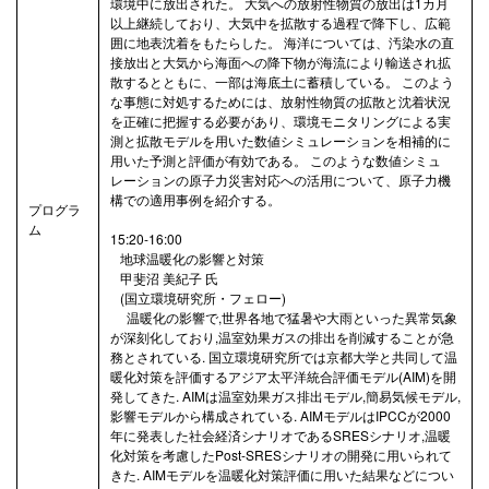
環境中に放出された。 大気への放射性物質の放出は1カ月
以上継続しており、大気中を拡散する過程で降下し、広範
囲に地表沈着をもたらした。 海洋については、汚染水の直
接放出と大気から海面への降下物が海流により輸送され拡
散するとともに、一部は海底土に蓄積している。 このよう
な事態に対処するためには、放射性物質の拡散と沈着状況
を正確に把握する必要があり、環境モニタリングによる実
測と拡散モデルを用いた数値シミュレーションを相補的に
用いた予測と評価が有効である。 このような数値シミュ
レーションの原子力災害対応への活用について、原子力機
構での適用事例を紹介する。
プログラ
ム
15:20-16:00
地球温暖化の影響と対策
甲斐沼 美紀子 氏
(国立環境研究所・フェロー)
温暖化の影響で,世界各地で猛暑や大雨といった異常気象
が深刻化しており,温室効果ガスの排出を削減することが急
務とされている. 国立環境研究所では京都大学と共同して温
暖化対策を評価するアジア太平洋統合評価モデル(AIM)を開
発してきた. AIMは温室効果ガス排出モデル,簡易気候モデル,
影響モデルから構成されている. AIMモデルはIPCCが2000
年に発表した社会経済シナリオであるSRESシナリオ,温暖
化対策を考慮したPost-SRESシナリオの開発に用いられて
きた. AIMモデルを温暖化対策評価に用いた結果などについ