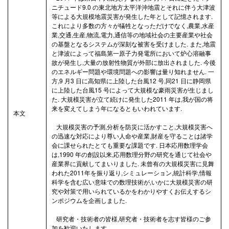
ニチュード9.0 の東北地方太平洋沖地震とそれに伴う大津波
等による大規模地震災害が発生した年として記憶されます.
これにより多数の方々が犠牲となっただけでなく,農業,水産
業,交通,生産,物流,電力,通信等の地域社会の主要産業や社会
の基盤となるシステムが深刻な被害を受けました. また,地震
と津波によって福島第一原子力発電所において炉心溶融事
故が発生し,大量の放射性物質が外部に放出されました. 今後
のエネルギー問題や環境問題への影響は量り知れません. 一
方,9 月3 日に高知県に上陸した台風12 号,同21 日に静岡県
に上陸した台風15 号によって大規模な豪雨災害が生じまし
た. 大規模災害が立て続けに発生した2011 年は,我が国の将
来を変えてしまう年になるともいわれています.
本文
大規模災害の予測,分析を防災に活かすこと,大規模災害へ
の迅速な対応により尊い人命や産業,財産を守ることは諸学
会に課せられたとても重要な課題です. 日本応用数理学会
は,1990 年の創設以来,応用数理分野の研究を通じて社会や
産業界に貢献してまいりました. 未曾有の大規模災害に見舞
われた2011年を振り返り,シミュレーション,統計科学,情報
科学を含む広い意味での数理技術が,いかに大規模災害の研
究や対策で用いられているかをわかりやすくお伝えするシ
ンポジウムを企画しました.
研究者・技術者の皆様,研究者・技術者を志す皆様のご参
加を歓迎いたします.