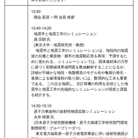
13:30
開会 萩原 一郎 会長 挨拶
13:40-14:20
地震学と地震工学のシミュレーション
堀 宗朗 氏
(東京大学・地震研究所・教授)
地震学と地震工学のシミュレーションは、地殻内の地震
波の伝搬と構造物・都市の地震動応答を再現・予測するた
めに使われる。 シミュレーションでは、固体連続体の力学
に基づく初期値境界値問題を数値解析することになるが、
詳細が不確かな地殻・地盤構造のモデル化や亀裂の発生・
進展による破壊過程の取り扱いには、数理的な工夫も重要
である。 この点を強調し、京計算機の利用を念頭とした地
震学と地震工学の先端的なシミュレーションの現状と課題
を紹介する。
14:30-15:10
原子力事故時の放射性物質拡散シミュレーション
永井 晴康 氏
(日本原子力研究開発機構・原子力基礎工学研究部門環境
動態研究・グループリーダー)
東京電力福島第一原子力発電所事故に伴い放射性物質が