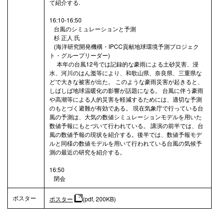
て紹介する.
16:10-16:50
台風のシミュレーションと予測
杉 正人 氏
(海洋研究開発機構・IPCC貢献地球環境予測プロジェク
ト・グループリーダー)
本年の台風12号では記録的な豪雨による土砂災害、浸
水、河川のはん濫等により、和歌山県、奈良県、三重県な
どで大きな被害が出た。 このような豪雨災害が起きると、
しばしば地球温暖化の影響が話題になる。 台風に伴う豪雨
や高潮等による人的災害を軽減するためには、適切な予測
のもとづく避難が有効である。 現在気象庁で行っている台
風の予測は、大気の数値シミュレーションモデルを用いた
数値予報にもとづいて行われている。 講演の前半では、台
風の数値予報の現状を紹介する。後半では、数値予報モデ
ルと同様の数値モデルを用いて行われている台風の気候予
測の最近の研究を紹介する。
16:50
閉会
ポスター
ポスター
(pdf, 200KB)