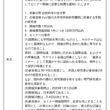
してセミナー開催に必要な経費を援助いたします。
1．対象分野 自然科学の全分野
2．応募資格 わが国の大学等学術研究機関に所属する常勤
の研究者
3．開催件数 1件以内
4．開催費用援助額 1件につき 1200万円以内
5．セミナーの要件
(1)国際的にも学問的水準の高いものとし，そのテーマはな
るべく基礎的なもので，関連分野を含めた発展に寄与する
ものであること。
原則、二国間会議、定期的に行われる国際会議、およびそ
の準備会議、サテライト会議は対象としないが、「藤原セ
本文
ミナー」として意義が十分に認められる場合は、例外とし
て採択の候補とする。
(2)参加者は 50-100人程度とし，外国人研究者が参加者の5
分の1程度含まれること。
なお，国内外の優れた研究業績を有する若い専門研究者の
参加を奨励する。
(3)開催対象期間は，2023年1月1日以降
(4)開催地は，日本国内であること。
(5)開催日数は，2-4日以内とする。
(6)参加者が，セミナー開催期間中，起居を共にすることを
原則とし，計画された講演・討論のほか，個人的な討論な
ど自由な雰囲気で学問的な交流と人間的接触を深め，永続