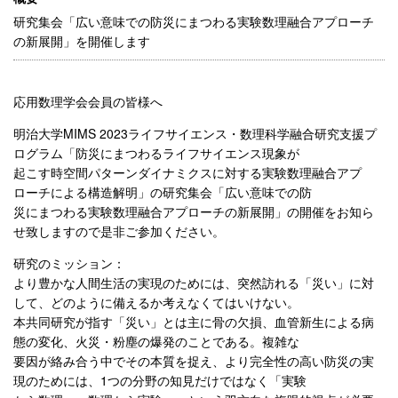
研究集会「広い意味での防災にまつわる実験数理融合アプローチ
の新展開」を開催します
応用数理学会会員の皆様へ
明治大学MIMS 2023ライフサイエンス・数理科学融合研究支援プ
ログラム「防災にまつわるライフサイエンス現象が
起こす時空間パターンダイナミクスに対する実験数理融合アプ
ローチによる構造解明」の研究集会「広い意味での防
災にまつわる実験数理融合アプローチの新展開」の開催をお知ら
せ致しますので是非ご参加ください。
研究のミッション：
より豊かな人間生活の実現のためには、突然訪れる「災い」に対
して、どのように備えるか考えなくてはいけない。
本共同研究が指す「災い」とは主に骨の欠損、血管新生による病
態の変化、火災・粉塵の爆発のことである。複雑な
要因が絡み合う中でその本質を捉え、より完全性の高い防災の実
現のためには、1つの分野の知見だけではなく「実験