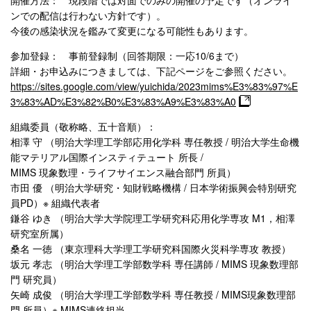
開催方法： 現段階では対面でのみの開催の予定です（オンライ
ンでの配信は行わない方針です）。
今後の感染状況を鑑みて変更になる可能性もあります。
参加登録： 事前登録制（回答期限：一応10/6まで）
詳細・お申込みにつきましては、下記ページをご参照ください。
https://sites.google.com/view/yuichida/2023mims%E3%83%97%E
3%83%AD%E3%82%B0%E3%83%A9%E3%83%A0
組織委員（敬称略、五十音順）：
相澤 守 （明治大学理工学部応用化学科 専任教授 / 明治大学生命機
能マテリアル国際インスティテュート 所長 /
MIMS 現象数理・ライフサイエンス融合部門 所員）
市田 優 （明治大学研究・知財戦略機構 / 日本学術振興会特別研究
員PD）※ 組織代表者
鎌谷 ゆき （明治大学大学院理工学研究科応用化学専攻 M1，相澤
研究室所属）
桑名 一徳 （東京理科大学理工学研究科国際火災科学専攻 教授）
坂元 孝志 （明治大学理工学部数学科 専任講師 / MIMS 現象数理部
門 研究員）
矢崎 成俊 （明治大学理工学部数学科 専任教授 / MIMS現象数理部
門 所員）※ MIMS連絡担当