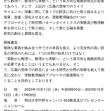
から数理へ、数理から実験へ」という双方向な複眼的視点が必要
であろう。そこで、上記の（広義の意味でのライフ
サイエンス）現象に関して各々での防災に向けた取り組みをより
発展、加速・深化させるため、実験数理融合の1つの
アプローチとして時空間パターンダイナミクスの実験及び数理解
析を切り口として取り組む。そして新たな融合基盤
研究の創出と展開を図る。
開催趣旨：
複雑な要因が絡み合う中でその本質を捉え、より完全性の高い防
災の実現のためには、1つの分野の知見だけではなく
「実験から数理へ、数理から実験へ」という双方向な複眼的視点
が必要であることはいうまでもありません。そこ
で、広義の意味での防災にまつわる研究が分野の垣根を超えて相
互に交わり、実験数理融合アプローチの新展開をつ
くることを目的としております。
日 時： 2023年10月11日（水）午前9時30分 – 2023年10月
12日（木）17時30分
場 所： 明治大学中野キャンパス 603教室及びプレゼンテー
ションルーム