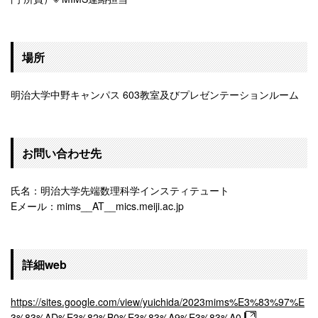
場所
明治大学中野キャンパス 603教室及びプレゼンテーションルーム
お問い合わせ先
氏名：明治大学先端数理科学インスティテュート
Eメール：mims__AT__mics.meiji.ac.jp
詳細web
https://sites.google.com/view/yuichida/2023mims%E3%83%97%E
3%83%AD%E3%82%B0%E3%83%A9%E3%83%A0