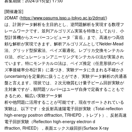
募集期限：2024/3/15(金) 17:00
[開催趣旨]
2DMAT (
https://www.pasums.issp.u-tokyo.ac.jp/2dmat/
)
は、計測データ解析を主目的とし、逆問題解析を実現する数理フ
レームワークです。並列アルゴリズム実装を特徴としており、小
型計算機からスーパーコンピュータ「富岳」まで、高速かつ高信
頼な解析が実現できます。解析アルゴリズムとしてNelder-Mead
法、グリッド型探索法、ベイズ最適化、レプリカ交換モンテカル
ロ法、ポピュレーションアニーリングモンテカルロ法が実装され
ています。特にモンテカルロ法は、ベイズ推定（任意形状のベイ
ズ事後確率分布計算）に基づき、実験データに含まれる不確かさ
(uncertainty)を定量的に扱うことができ、実験データ解析の共通基
盤と言えます。現状では、２次元物質むけ量子ビーム回折実験が
主対象ですが，順問題ソルバーはユーザ自身で定義することもで
きるため、幅広い実験データ解
析や他問題に活用することが可能です。現在サポートされている
実験は、以下です：全反射高速陽電子回折実験（Total-reflection
high-energy positron diffraction, TRHEPD，トレプト）、反射高速
電子回折実験（Reflection high-energy electron d
iffraction, RHEED），表面エックス線回折(Surface X-ray