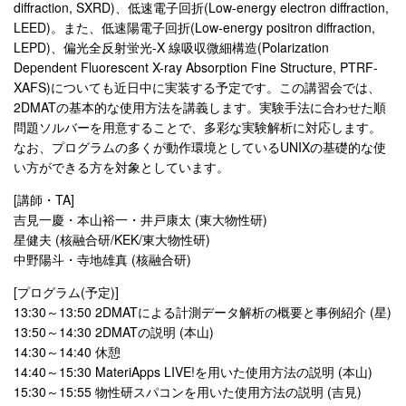
diffraction, SXRD)、低速電子回折(Low-energy electron diffraction,
LEED)。また、低速陽電子回折(Low-energy positron diffraction,
LEPD)、偏光全反射蛍光-X 線吸収微細構造(Polarization
Dependent Fluorescent X-ray Absorption Fine Structure, PTRF-
XAFS)についても近日中に実装する予定です。この講習会では、
2DMATの基本的な使用方法を講義します。実験手法に合わせた順
問題ソルバーを用意することで、多彩な実験解析に対応します。
なお、プログラムの多くが動作環境としているUNIXの基礎的な使
い方ができる方を対象としています。
[講師・TA]
吉見一慶・本山裕一・井戸康太 (東大物性研)
星健夫 (核融合研/KEK/東大物性研)
中野陽斗・寺地雄真 (核融合研)
[プログラム(予定)]
13:30～13:50 2DMATによる計測データ解析の概要と事例紹介 (星)
13:50～14:30 2DMATの説明 (本山)
14:30～14:40 休憩
14:40～15:30 MateriApps LIVE!を用いた使用方法の説明 (本山)
15:30～15:55 物性研スパコンを用いた使用方法の説明 (吉見)