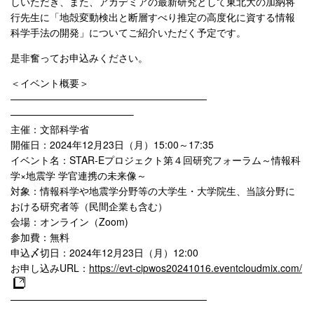
しいただき、また、アカデミアの最新研究
として東北大の加納将
行先生に「地殻変動検出と断層すべり推定の
高度化に資する情報
科学手法の開発」
についてご紹介いただく予定です。
是非奮ってお申込みください。
＜イベント概要＞
——————————
——————————
——————————
——–
主催：文部科学省
開催日：2024年12月23日（月）15:00～17:35
イベント名：STAR-Eプロジェクト第４回研究フォーラム～情
報科
学×地震学 学官連携の未来像～
対象：情報科学や地震学分野等の大学生・大学院生、当該分野に
お
ける研究者等（民間企業も含む）
会場：オンライン（Zoom)
参加費：無料
申込〆切日：2024年12月23日（月）12:00
お申し込みURL：
https://evt-cipwos202
41016.eventcloudmix.com/
——————————
——————————