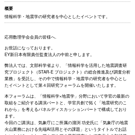
概要
情報科学・地震学の研究者を中心としたイベントです。
応用数理学会会員の皆様へ.
お世話になっております。
EY新日本有限責任監査法人の中前と申します。
弊法人では、文部科学省より、「情報科学を活用した地震調査研
究
プロジェクト（STAR-E プロジェクト）の総合推進及び調査分析
業務」を受託し、その中で
情報科学・地震学の研究者を中心とし
たイベントとして第４回研究
フォーラムを開催いたします。
本フォーラムは、「情報科学×地震学」分野において学官の最新の
取組をご紹介する講演パートと、学官共創で拓く「
地震研究のこ
れから」を考えるパネルディスカッションパートで構
成しており
ます。
今回のご講演は、気象庁にご所属の溜渕 功史氏に「気象庁の地震
火山業務における先端AI活用とその課題
」というタイトルでお話