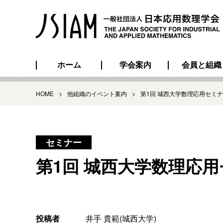
ホーム
学会案内
会員と組織
HOME
>
他組織のイベント案内
>
第1回 城西大学数理応用セミ
セミナー
第1回 城西大学数理応
投稿者
井手 貴範(城西大学)