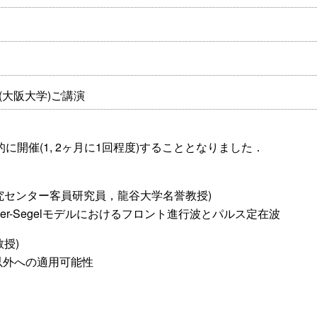
(大阪大学)ご講演
開催(1, 2ヶ月に1回程度)することとなりました．
共同研究センター客員研究員，龍谷大学名誉教授)
ler-Segelモデルにおけるフロント進行波とパルス定在波
教授)
以外への適用可能性