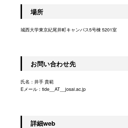
場所
城西大学東京紀尾井町キャンパス5号棟 5201室
お問い合わせ先
氏名：井手 貴範
Eメール：tide__AT__josai.ac.jp
詳細web