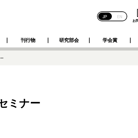
JP
EN
お
刊行物
研究部会
学会賞
ナー
用セミナー