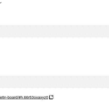
ン
lletin-board/#h.66r53oxaxyz0