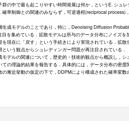
の中で最も起こりやすい時間発展は何か，というE. シュレディ
御との関連のみならず，可逆過程(reciprocal proce
とであり，特に，Denoising Diffusion Probabili
な注目を集めている．拡散モデルは所与のデータ分布にノイズを
程を現在に「戻す」という手続きにより実現されている．拡散
用という観点からシュレディンガー問題が再注目されている．
成モデルの関連について，歴史的・技術的観点から概説し，シ
ついての理論的結果を報告する．具体的には，データ分布の密度
数の漸近挙動の仮定の下で，DDPMにより構成された確率変数