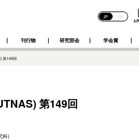
JP
EN
お
刊行物
研究部会
学会賞
 第149回
NAS) 第149回
究科)