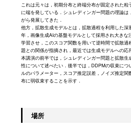
これは元々は，初期分布と終端分布が固定された粒子群
に端を発している．シュレディンガー問題の理論は，確率制
がら発展してきた．
他方，拡散生成モデルとは，拡散過程を利用した深層生成モデルのこ
年，画像生成AIの基盤モデルとして採用され大き
学習させ，このスコア関数を用いて逆時間で拡散過
題との関係が指摘され，最近では生成モデルへの応
本講演の前半では，シュレディンガー問題と拡散生
性について述べたい．後半では，DDPMの収束に
ルのパラメーター，スコア推定誤差，ノイズ推定関
布に弱収束することを示す．
場所