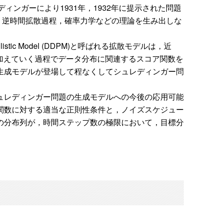
ンガーにより1931年，1932年に提示された問題
ss)，逆時間拡散過程，確率力学などの理論を生み出しな
stic Model (DDPM)と呼ばれる拡散モデルは，近
加えていく過程でデータ分布に関連するスコア関数を
生成モデルが登場して程なくしてシュレディンガー問
ュレディンガー問題の生成モデルへの今後の応用可能
関数に対する適当な正則性条件と，ノイズスケジュー
の分布列が，時間ステップ数の極限において，目標分