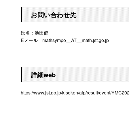
お問い合わせ先
氏名：池田健
Eメール：mathsympo__AT__math.jst.go.jp
詳細web
https://www.jst.go.jp/kisoken/aip/result/event/YMC20