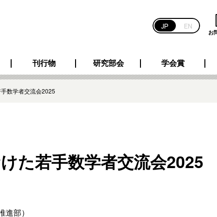
JP
EN
お
刊行物
研究部会
学会賞
手数学者交流会2025
けた若手数学者交流会2025
推進部）