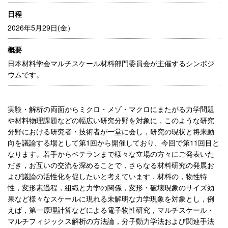
日程
2026年5月29日(金）
概要
日本材料学会マルチスケール材料部門委員会が主催するシンポジ
ウムです。
実験・解析の両面からミクロ・メゾ・マクロにまたがる力学問題
や材料物理課題などの幅広い研究分野を対象に，このような研究
分野における研究者・技術者が一堂に会し，研究の現状と将来動
向を議論する場として第1回から開催しており、今回で第11回目と
なります。若手からベテランまで様々な立場の方々にご発表いた
だき，お互いの交流を深めることで，さらなる材料研究の発展お
よび議論の活性化を促したいと考えています．材料の，物性特
性，変形素過程，組織と力学の関係，変形・破壊現象のサイズ効
果など様々なスケールに現れる未解明な力学現象を対象とし，例
えば，第一原理計算などによる電子物性研究，マルチスケール・
マルチフィジックス解析の方法論，分子動力学法および関連手法