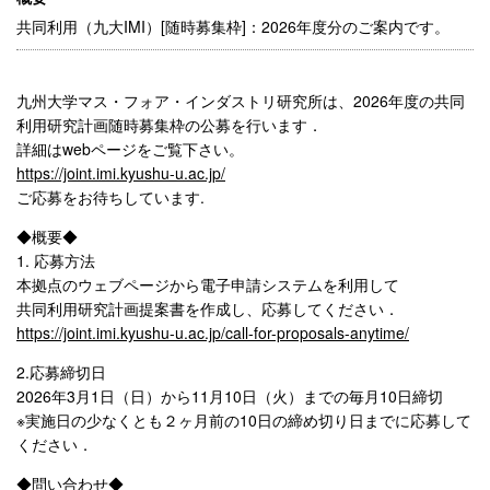
共同利用（九大IMI）[随時募集枠]：2026年度分のご案内です。
九州大学マス・フォア・インダストリ研究所は、2026年度の共同
利用研究計画随時募集枠の公募を行います．
詳細はwebページをご覧下さい。
https://joint.imi.kyushu-u.ac.jp/
ご応募をお待ちしています.
◆概要◆
1. 応募⽅法
本拠点のウェブページから電⼦申請システムを利⽤して
共同利⽤研究計画提案書を作成し、応募してください．
https://joint.imi.kyushu-u.ac.jp/call-for-proposals-anytime/
2.応募締切⽇
2026年3月1日（日）から11月10日（火）までの毎月10日締切
※実施⽇の少なくとも２ヶ⽉前の10⽇の締め切り⽇までに応募して
ください．
◆問い合わせ◆