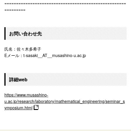
====================================================
=========
お問い合わせ先
氏名：佐々木多希子
Eメール：t-sasaki__AT__musashino-u.ac.jp
詳細web
https://www.musashino-
u.ac.jp/research/laboratory/mathematical_engineering/seminar_s
ymposium.html