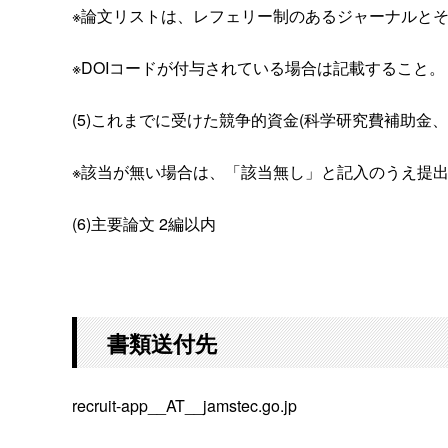
※論文リストは、レフェリー制のあるジャーナルと
※DOIコードが付与されている場合は記載すること。
(5)これまでに受けた競争的資金(科学研究費補助金
※該当が無い場合は、「該当無し」と記入のうえ提
(6)主要論文 2編以内
書類送付先
recruit-app__AT__jamstec.go.jp