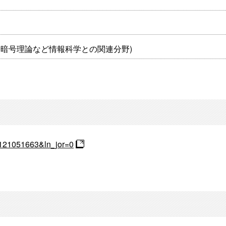
や暗号理論など情報科学との関連分野)
=D121051663&ln_jor=0