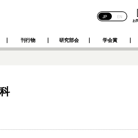
JP
EN
お
刊行物
研究部会
学会賞
科