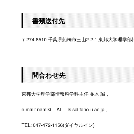
書類送付先
〒274-8510 千葉県船橋市三山2-2-1 東邦大学理学
問合わせ先
東邦大学理学部情報科学科主任 並木 誠，
e-mail: namiki__AT__is.sci.toho-u.ac.jp，
TEL: 047-472-1156(ダイヤルイン)