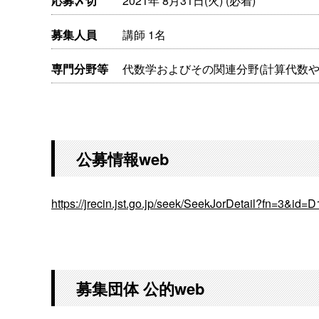
応募〆切
2021年 8月31日(火) (必着)
募集人員
講師 1名
専門分野等
代数学およびその関連分野(計算代数
公募情報web
https://jrecin.jst.go.jp/seek/SeekJorDetail?fn=3&id
募集団体 公的web