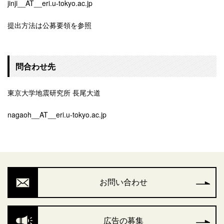
jinji__AT__eri.u-tokyo.ac.jp
提出方法は公募要領を参照
問合わせ先
東京大学地震研究所 長尾大道
nagaoh__AT__eri.u-tokyo.ac.jp
お問い合わせ
広告の募集