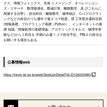
クス、情報フォトニクス、生体 イメージング、オペレーション
ズ・リサーチ、数理最適化、数値計算、離散数学、及 びこれらに
関連する分野）, 担当科目：離散数学、確率統計、C++プログラミ
ングなどの科目のうち通年で週 2 コマ程度。理 工学部共通科目群
(情報基礎、プログラミング基礎（Python）、インターネットの基
礎 知識、情報処理の基礎理論、アカデミックスキルズ、物理学実
験など)から１科目を 半期のみ週 1 コマ担当予定。PBL2 の担当を
お願いする場合もある.
公募情報web
https://jrecin.jst.go.jp/seek/SeekJorDetail?id=D126020983
お問い合わせ