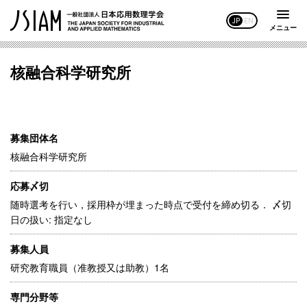
JP
EN
メニュー
核融合科学研究所
募集団体名
核融合科学研究所
応募〆切
随時選考を行い，採用枠が埋まった時点で受付を締め切る． 〆切
日の扱い: 指定なし
募集人員
研究教育職員（准教授又は助教）1名
専門分野等