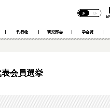
JP
EN
お
刊行物
研究部会
学会賞
代表会員選挙