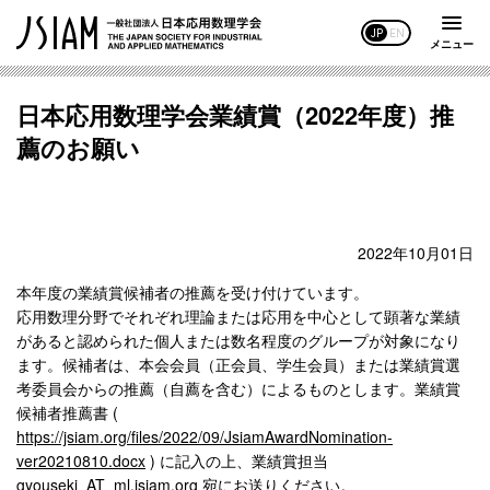
JP
EN
メニュー
日本応用数理学会業績賞（2022年度）推
薦のお願い
2022年10月01日
本年度の業績賞候補者の推薦を受け付けています。
応用数理分野でそれぞれ理論または応用を中心として顕著な業績
があると認められた個人または数名程度のグループが対象になり
ます。候補者は、本会会員（正会員、学⽣会員）または業績賞選
考委員会からの推薦（⾃薦を含む）によるものとします。業績賞
候補者推薦書 (
https://jsiam.org/files/2022/09/JsiamAwardNomination-
ver20210810.docx
) に記入の上、業績賞担当
gyouseki_AT_ml.jsiam.org 宛にお送りください。