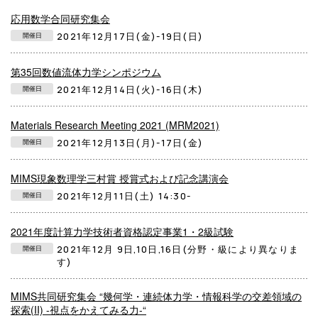
応用数学合同研究集会
2021年12月17日(金)-19日(日)
開催日
第35回数値流体力学シンポジウム
2021年12月14日(火)-16日(木)
開催日
Materials Research Meeting 2021 (MRM2021)
2021年12月13日(月)-17日(金)
開催日
MIMS現象数理学三村賞 授賞式および記念講演会
2021年12月11日(土) 14:30-
開催日
2021年度計算力学技術者資格認定事業1・2級試験
2021年12月 9日,10日,16日(分野・級により異なりま
開催日
す)
MIMS共同研究集会 “幾何学・連続体力学・情報科学の交差領域の
探索(II) -視点をかえてみる力-“