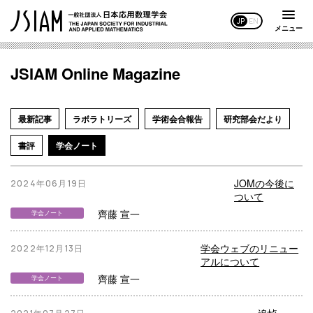
JP
EN
メニュー
JSIAM Online Magazine
最新記事
ラボラトリーズ
学術会合報告
研究部会だより
書評
学会ノート
JOMの今後に
2024年06月19日
ついて
齊藤 宣一
学会ノート
学会ウェブのリニュー
2022年12月13日
アルについて
齊藤 宣一
学会ノート