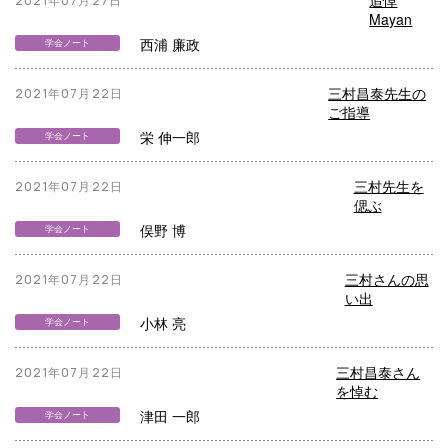
追悼
2021年07月27日
Mayan
西浦 廉政
学会ノート
三村昌泰先生の
2021年07月22日
ご指導
栄 伸一郎
学会ノート
三村先生を
2021年07月22日
偲ぶ
俣野 博
学会ノート
三村さんの思
2021年07月22日
い出
小林 亮
学会ノート
三村昌泰さん
2021年07月22日
を悼む
津田 一郎
学会ノート